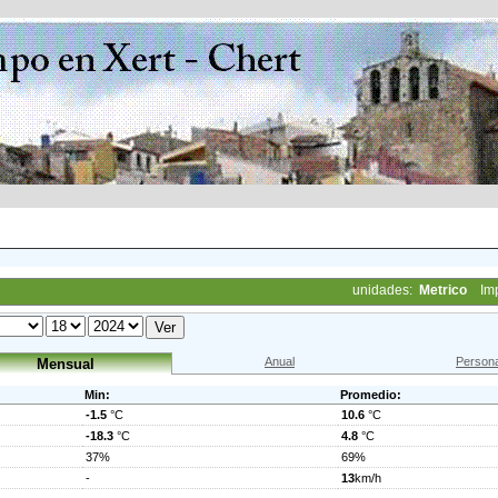
unidades:
Metrico
Im
Anual
Persona
Mensual
Min:
Promedio:
-1.5
°C
10.6
°C
-18.3
°C
4.8
°C
37%
69%
-
13
km/h