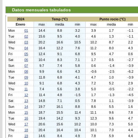
Datos mensuales tabulados
2024
Temp (°C)
Punto rocio (°C)
Enero
max
media
min
max
media
min
Mon
01
14.4
8.8
3.2
3.9
1.7
-1.1
Tue
02
15.6
9.5
4.0
4.6
1.3
-1.1
Wed
03
20.2
16.6
10.5
10.2
8.7
2.2
Thu
04
16.4
12.2
7.6
11.2
8.0
4.3
Fri
05
12.4
9.1
6.8
9.5
4.7
0.6
Sat
06
10.4
8.3
7.1
1.7
0.5
-2.7
Sun
07
9.7
7.4
5.8
0.6
-1.4
-3.9
Mon
08
9.9
6.6
4.3
-0.6
-2.5
-6.2
Tue
09
11.8
6.8
4.1
4.7
1.0
-3.9
Wed
10
9.1
6.8
4.3
7.2
5.2
2.9
Thu
11
7.4
5.6
3.8
5.0
-0.5
-2.2
Fri
12
11.4
4.8
-1.5
1.7
-1.3
-4.5
Sat
13
14.8
7.1
0.5
7.8
1.1
-3.9
Sun
14
19.7
16.1
8.8
8.6
5.5
1.6
Mon
15
18.7
15.5
11.4
11.1
9.6
7.8
Tue
16
19.4
14.2
9.3
12.3
9.6
4.7
Wed
17
20.6
15.6
10.2
10.0
7.3
5.0
Thu
18
20.4
16.4
10.4
10.1
7.0
4.4
Fri
19
14.6
8.4
4.9
7.8
5.9
4.4