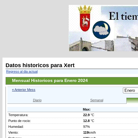
Datos historicos para Xert
Regreso al dia actual
Mensual Historicos para Enero 2024
« Anterior Mess
Diario
Semanal
Max:
Temperatura:
22.9
°C
Punto de rocio:
12.8
°C
Humedad:
97%
Viento:
119
km/h