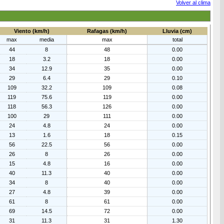
Volver al clima
Viento (km/h)
Rafagas (km/h)
Lluvia (cm)
max
media
max
total
44
8
48
0.00
18
3.2
18
0.00
34
12.9
35
0.00
29
6.4
29
0.10
109
32.2
109
0.08
119
75.6
119
0.00
118
56.3
126
0.00
100
29
111
0.00
24
4.8
24
0.00
13
1.6
18
0.15
56
22.5
56
0.00
26
8
26
0.00
15
4.8
16
0.00
40
11.3
40
0.00
34
8
40
0.00
27
4.8
39
0.00
61
8
61
0.00
69
14.5
72
0.00
31
11.3
31
1.30