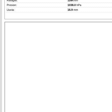
Rafagas:
126
km/h
Presion:
1038.0
hPa
Lluvia:
16.9
mm