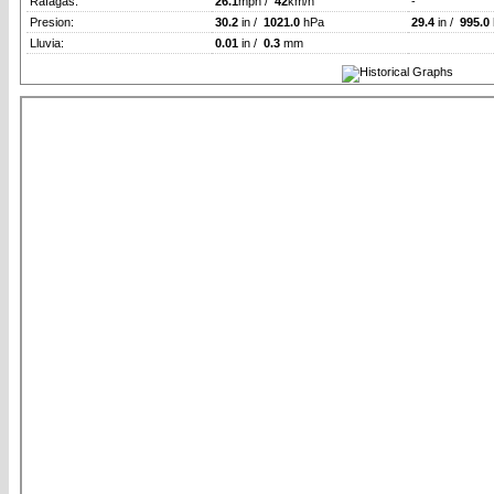
Rafagas:
26.1
mph /
42
km/h
-
Presion:
30.2
in /
1021.0
hPa
29.4
in /
995.0
Lluvia:
0.01
in /
0.3
mm