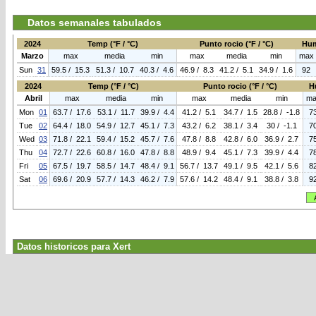
Datos semanales tabulados
2024
Temp (°F / °C)
Punto rocio (°F / °C)
Hum
Marzo
max
media
min
max
media
min
max
Sun
31
59.5 / 15.3
51.3 / 10.7
40.3 / 4.6
46.9 / 8.3
41.2 / 5.1
34.9 / 1.6
92
2024
Temp (°F / °C)
Punto rocio (°F / °C)
H
Abril
max
media
min
max
media
min
ma
Mon
01
63.7 / 17.6
53.1 / 11.7
39.9 / 4.4
41.2 / 5.1
34.7 / 1.5
28.8 / -1.8
7
Tue
02
64.4 / 18.0
54.9 / 12.7
45.1 / 7.3
43.2 / 6.2
38.1 / 3.4
30 / -1.1
7
Wed
03
71.8 / 22.1
59.4 / 15.2
45.7 / 7.6
47.8 / 8.8
42.8 / 6.0
36.9 / 2.7
7
Thu
04
72.7 / 22.6
60.8 / 16.0
47.8 / 8.8
48.9 / 9.4
45.1 / 7.3
39.9 / 4.4
7
Fri
05
67.5 / 19.7
58.5 / 14.7
48.4 / 9.1
56.7 / 13.7
49.1 / 9.5
42.1 / 5.6
8
Sat
06
69.6 / 20.9
57.7 / 14.3
46.2 / 7.9
57.6 / 14.2
48.4 / 9.1
38.8 / 3.8
9
Datos historicos para Xert