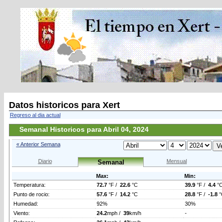
Datos historicos para Xert
Regreso al dia actual
Semanal Historicos para Abril 04, 2024
« Anterior Semana
Diario
Mensual
Semanal
Max:
Min:
Temperatura:
72.7
°F /
22.6
°C
39.9
°F /
4.4
°
Punto de rocio:
57.6
°F /
14.2
°C
28.8
°F /
-1.8
°
Humedad:
92%
30%
Viento:
24.2
mph /
39
km/h
-