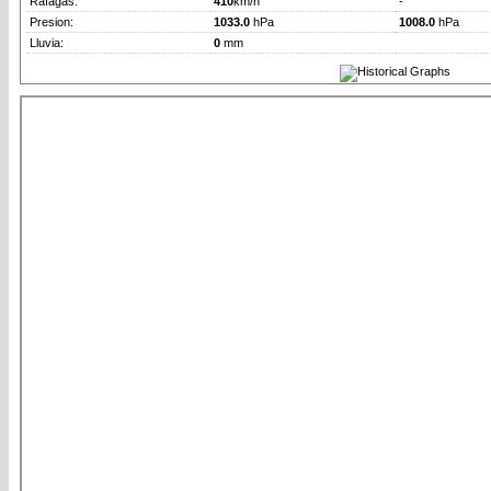
Rafagas:
410
km/h
-
Presion:
1033.0
hPa
1008.0
hPa
Lluvia:
0
mm