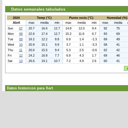
Datos semanales tabulados
2024
Temp (°C)
Punto rocio (°C)
Humedad (%)
Abril
max
media
min
max
media
min
max
media
Sun
07
20.7
16.6
12.7
14.8
12.0
9.4
92
75
Mon
08
22.6
17.4
12.7
15.2
11.6
6.7
83
69
Tue
09
16.2
12.2
8.8
6.9
1.4
-1.3
69
49
Wed
10
20.9
15.1
9.9
3.7
1.1
-3.3
58
41
Thu
11
20.6
15.5
9.4
5.3
2.5
-0.6
62
42
Fri
12
24.2
16.8
7.7
6.9
4.3
1.7
69
46
Sat
13
26.6
19.1
10.7
7.2
4.9
2.6
60
41
Datos historicos para Xert