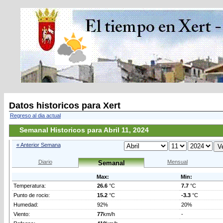
Datos historicos para Xert
Regreso al dia actual
Semanal Historicos para Abril 11, 2024
« Anterior Semana
Diario
Mensual
Semanal
Max:
Min:
Temperatura:
26.6
°C
7.7
°C
Punto de rocio:
15.2
°C
-3.3
°C
Humedad:
92%
20%
Viento:
77
km/h
-