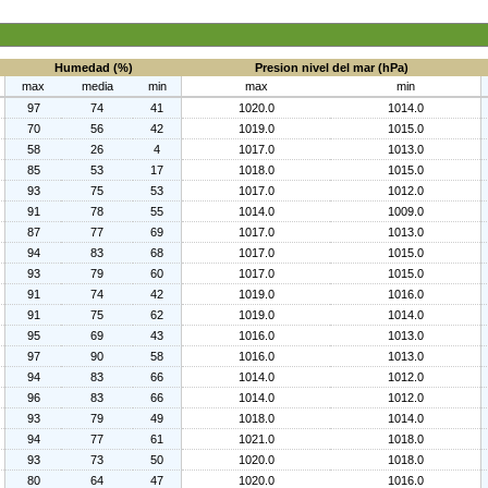
Humedad (%)
Presion nivel del mar (hPa)
max
media
min
max
min
97
74
41
1020.0
1014.0
70
56
42
1019.0
1015.0
58
26
4
1017.0
1013.0
85
53
17
1018.0
1015.0
93
75
53
1017.0
1012.0
91
78
55
1014.0
1009.0
87
77
69
1017.0
1013.0
94
83
68
1017.0
1015.0
93
79
60
1017.0
1015.0
91
74
42
1019.0
1016.0
91
75
62
1019.0
1014.0
95
69
43
1016.0
1013.0
97
90
58
1016.0
1013.0
94
83
66
1014.0
1012.0
96
83
66
1014.0
1012.0
93
79
49
1018.0
1014.0
94
77
61
1021.0
1018.0
93
73
50
1020.0
1018.0
80
64
47
1020.0
1016.0