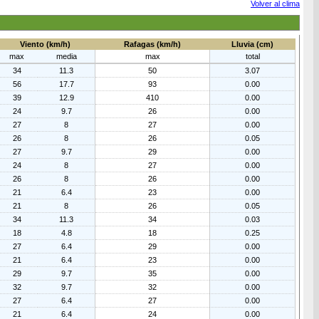
Volver al clima
Viento (km/h)
Rafagas (km/h)
Lluvia (cm)
max
media
max
total
34
11.3
50
3.07
56
17.7
93
0.00
39
12.9
410
0.00
24
9.7
26
0.00
27
8
27
0.00
26
8
26
0.05
27
9.7
29
0.00
24
8
27
0.00
26
8
26
0.00
21
6.4
23
0.00
21
8
26
0.05
34
11.3
34
0.03
18
4.8
18
0.25
27
6.4
29
0.00
21
6.4
23
0.00
29
9.7
35
0.00
32
9.7
32
0.00
27
6.4
27
0.00
21
6.4
24
0.00