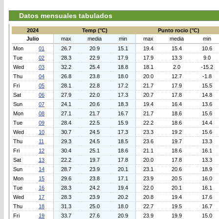
Datos mensuales tabulados
2024
Temp (°C)
Punto rocio (°C)
Julio
max
media
min
max
media
min
Mon
01
26.7
20.9
15.1
19.4
15.4
10.6
Tue
02
28.3
22.9
17.9
17.9
13.3
9.0
Wed
03
32.2
25.4
18.8
18.1
2.0
-15.2
Thu
04
26.8
23.8
18.0
20.0
12.7
-1.8
Fri
05
28.1
22.8
17.2
21.7
17.9
15.5
Sat
06
27.9
22.0
17.3
20.7
17.8
14.8
Sun
07
24.1
20.6
18.3
19.4
16.4
13.6
Mon
08
27.1
21.7
16.7
21.7
18.6
15.6
Tue
09
28.4
22.5
15.9
22.2
18.6
14.4
Wed
10
30.7
24.5
17.3
23.3
19.2
15.6
Thu
11
29.3
24.5
18.5
23.6
19.7
13.3
Fri
12
30.4
25.1
18.6
21.1
18.6
16.1
Sat
13
22.2
19.7
17.8
20.0
17.8
13.3
Sun
14
28.7
23.9
20.1
23.1
20.6
18.9
Mon
15
29.6
23.8
17.1
23.9
20.5
16.0
Tue
16
28.3
24.2
19.4
22.0
20.1
16.1
Wed
17
28.3
23.9
20.2
20.8
19.4
17.6
Thu
18
31.3
25.0
18.0
22.7
19.5
16.7
Fri
19
33.7
27.6
20.9
23.9
19.9
15.0