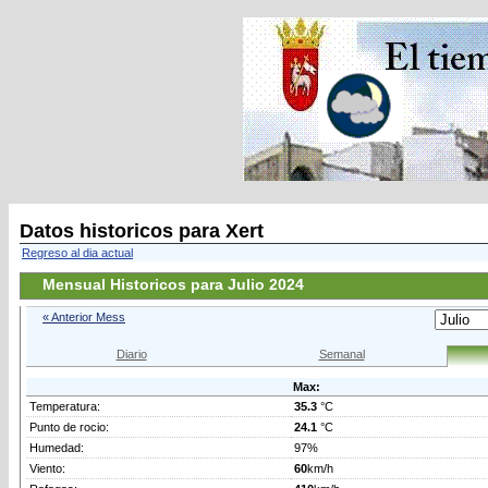
Datos historicos para Xert
Regreso al dia actual
Mensual Historicos para Julio 2024
« Anterior Mess
Diario
Semanal
Max:
Temperatura:
35.3
°C
Punto de rocio:
24.1
°C
Humedad:
97%
Viento:
60
km/h