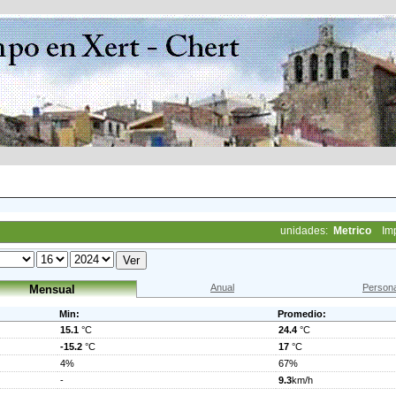
unidades:
Metrico
Im
Anual
Persona
Mensual
Min:
Promedio:
15.1
°C
24.4
°C
-15.2
°C
17
°C
4%
67%
-
9.3
km/h