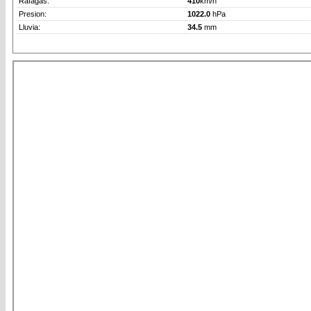
Rafagas:
410
km/h
Presion:
1022.0
hPa
Lluvia:
34.5
mm