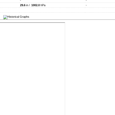
-
-
29.6
in /
1002.0
hPa
-