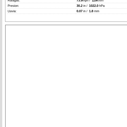
Rafagas:
73.9
mph /
119
km/h
Presion:
30.2
in /
1022.0
hPa
Lluvia:
0.07
in /
1.8
mm