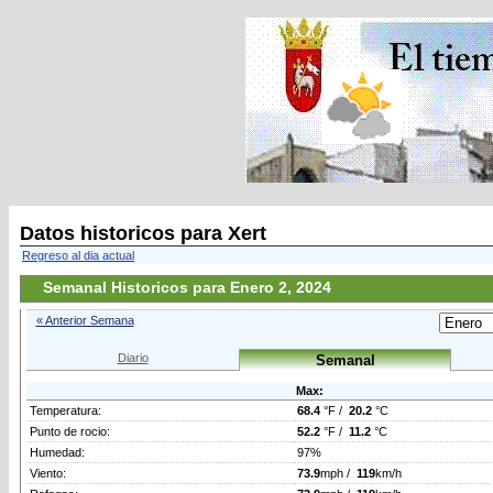
Datos historicos para Xert
Regreso al dia actual
Semanal Historicos para Enero 2, 2024
« Anterior Semana
Diario
Semanal
Max:
Temperatura:
68.4
°F /
20.2
°C
Punto de rocio:
52.2
°F /
11.2
°C
Humedad:
97%
Viento:
73.9
mph /
119
km/h