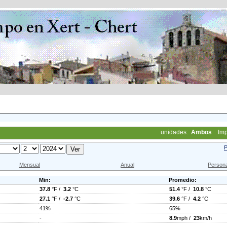
unidades:
Ambos
Imp
P
Mensual
Anual
Persona
Min:
Promedio:
37.8
°F /
3.2
°C
51.4
°F /
10.8
°C
27.1
°F /
-2.7
°C
39.6
°F /
4.2
°C
41%
65%
-
8.9
mph /
23
km/h