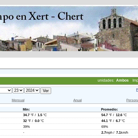
unidades:
Ambos
Imp
P
Mensual
Anual
Persona
Min:
Promedio:
34.7
°F /
1.5
°C
54.7
°F /
12.6
°C
32
°F /
0.0
°C
44.1
°F /
6.7
°C
39%
69%
-
2.7
mph /
7.1
km/h