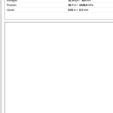
Rafagas:
32.3
mph /
52
km/h
Presion:
30.7
in /
1038.0
hPa
Lluvia:
0.01
in /
0.3
mm