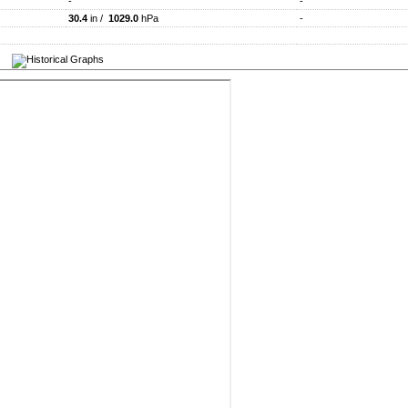
-
-
30.4
in /
1029.0
hPa
-