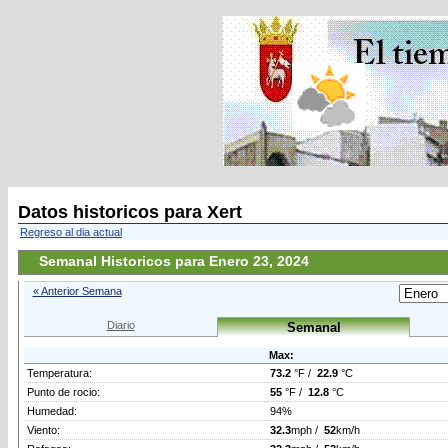
Datos historicos para Xert
Regreso al dia actual
Semanal Historicos para Enero 23, 2024
« Anterior Semana
Diario
Semanal
Max:
Temperatura:
73.2
°F /
22.9
°C
Punto de rocio:
55
°F /
12.8
°C
Humedad:
94%
Viento:
32.3
mph /
52
km/h