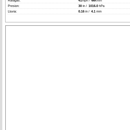
Rafagas:
41
mph /
66
km/h
Presion:
30
in /
1016.0
hPa
Lluvia:
0.16
in /
4.1
mm