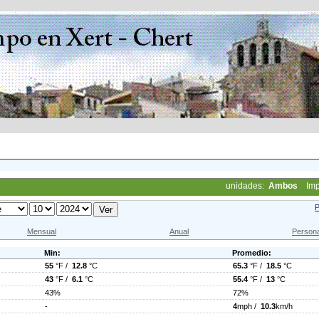
unidades:
Ambos
Imp
P
Mensual
Anual
Persona
Min:
Promedio:
55
°F /
12.8
°C
65.3
°F /
18.5
°C
43
°F /
6.1
°C
55.4
°F /
13
°C
43%
72%
-
4
mph /
10.3
km/h