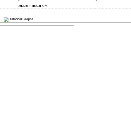
-
-
29.5
in /
1000.0
hPa
-