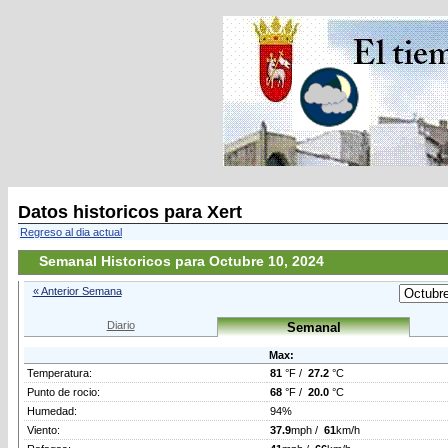
Datos historicos para Xert
Regreso al dia actual
Semanal Historicos para Octubre 10, 2024
« Anterior Semana
Diario
Semanal
Max:
Temperatura:
81
°F /
27.2
°C
Punto de rocio:
68
°F /
20.0
°C
Humedad:
94%
Viento:
37.9
mph /
61
km/h