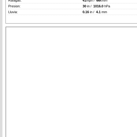
Rafagas:
41
mph /
66
km/h
Presion:
30
in /
1016.0
hPa
Lluvia:
0.16
in /
4.1
mm