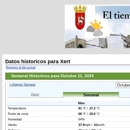
Datos historicos para Xert
Regreso al dia actual
Semanal Historicos para Octubre 11, 2024
« Anterior Semana
Diario
Semanal
Max:
Temperatura:
81
°F /
27.2
°C
Punto de rocio:
68
°F /
20.0
°C
Humedad:
94%
Viento:
37.9
mph /
61
km/h