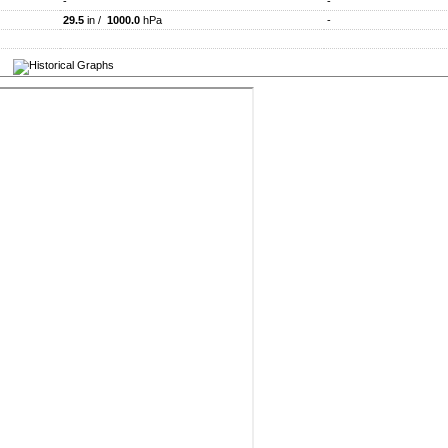
-
-
29.5
in /
1000.0
hPa
-