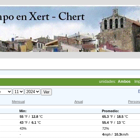
unidades:
Ambos
Imp
P
Mensual
Anual
Persona
Min:
Promedio:
55
°F /
12.8
°C
65.3
°F /
18.5
°C
43
°F /
6.1
°C
55.4
°F /
13
°C
43%
72%
-
4
mph /
10.3
km/h