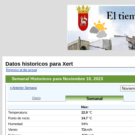
Datos historicos para Xert
Regreso al dia actual
Semanal Historicos para Noviembre 10, 2023
« Anterior Semana
Diario
Semanal
Max:
Temperatura:
22.9
°C
Punto de rocio:
14.7
°C
Humedad:
94%
Viento:
71
km/h