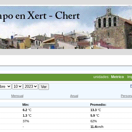
unidades:
Metrico
Im
P
Mensual
Anual
Persona
Min:
Promedio:
6.2
°C
13.3
°C
1.3
°C
5.9
°C
37%
62%
-
11.4
km/h