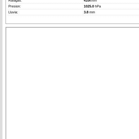
Rafagas:
410
km/h
Presion:
1025.0
hPa
Lluvia:
3.8
mm