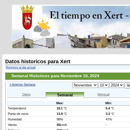
Datos historicos para Xert
Regreso al dia actual
Semanal Historicos para Noviembre 10, 2024
« Anterior Semana
Diario
Mensual
Semanal
Max:
Min:
Temperatura:
19.1
°C
5.4
°C
Punto de rocio:
13.9
°C
3.3
°C
Humedad:
98%
47%
Viento:
45
km/h
-