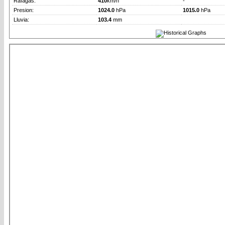
Rafagas:
410
km/h
-
Presion:
1024.0
hPa
1015.0
hPa
Lluvia:
103.4
mm