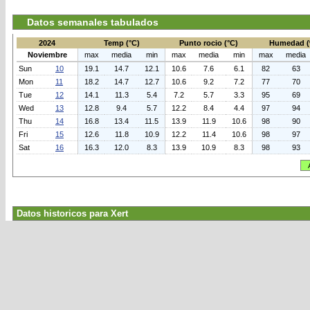
Datos semanales tabulados
2024
Temp (°C)
Punto rocio (°C)
Humedad (
Noviembre
max
media
min
max
media
min
max
media
Sun
10
19.1
14.7
12.1
10.6
7.6
6.1
82
63
Mon
11
18.2
14.7
12.7
10.6
9.2
7.2
77
70
Tue
12
14.1
11.3
5.4
7.2
5.7
3.3
95
69
Wed
13
12.8
9.4
5.7
12.2
8.4
4.4
97
94
Thu
14
16.8
13.4
11.5
13.9
11.9
10.6
98
90
Fri
15
12.6
11.8
10.9
12.2
11.4
10.6
98
97
Sat
16
16.3
12.0
8.3
13.9
10.9
8.3
98
93
Datos historicos para Xert