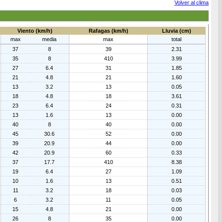
Volver al clima
Viento (km/h)
Rafagas (km/h)
Lluvia (cm)
max
media
max
total
37
8
39
2.31
35
8
410
3.99
27
6.4
31
1.85
21
4.8
21
1.60
13
3.2
13
0.05
18
4.8
18
3.61
23
6.4
24
0.31
13
1.6
13
0.00
40
8
40
0.00
45
30.6
52
0.00
39
20.9
44
0.00
42
20.9
60
0.33
37
17.7
410
8.38
19
6.4
27
1.09
10
1.6
13
0.51
11
3.2
18
0.03
6
3.2
11
0.05
15
4.8
21
0.00
26
8
35
0.00