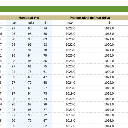
Humedad (%)
Presion nivel del mar (hPa)
n
max
media
min
max
min
.7
97
93
74
1022.0
1019.0
.5
98
95
86
1023.0
1018.0
9
98
93
83
1023.0
1021.0
.7
98
97
93
1022.0
1020.0
.2
97
91
78
1023.0
1021.0
.1
98
94
79
1025.0
1023.0
.4
98
94
86
1025.0
1022.0
9
97
91
75
1023.0
1020.0
2
94
76
61
1023.0
1020.0
1
82
63
47
1023.0
1021.0
2
77
70
58
1024.0
1022.0
3
95
69
57
1023.0
1015.0
4
97
94
73
1019.0
1015.0
.6
98
90
74
1022.0
1018.0
.6
98
97
96
1023.0
1021.0
3
98
93
77
1022.0
1019.0
8
97
90
72
1019.0
1016.0
8
90
79
67
1018.0
1016.0
2
89
76
52
1017.0
1014.0