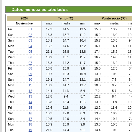
Datos mensuales tabulados
2024
Temp (°C)
Punto rocio (°C)
Noviembre
max
media
min
max
media
mi
Fri
01
17.3
14.5
12.5
15.0
13.2
11
Sat
02
16.8
13.7
11.2
15.2
13.0
10
Sun
03
18.1
14.7
10.4
15.7
13.5
9.
Mon
04
16.2
14.6
12.2
16.1
14.1
11
Tue
05
21.1
16.8
13.8
17.4
15.2
13
Wed
06
18.9
15.1
11.7
16.7
14.0
11
Thu
07
16.8
14.2
11.7
15.2
13.2
11
Fri
08
18.8
13.9
9.6
15.0
12.3
8.
Sat
09
19.7
15.3
10.9
13.9
10.9
7.
Sun
10
19.1
14.7
12.1
10.6
7.6
6.
Mon
11
18.2
14.7
12.7
10.6
9.2
7.
Tue
12
14.1
11.3
5.4
7.2
5.7
3.
Wed
13
12.8
9.4
5.7
12.2
8.4
4.
Thu
14
16.8
13.4
11.5
13.9
11.9
10
Fri
15
12.6
11.8
10.9
12.2
11.4
10
Sat
16
16.3
12.0
8.3
13.9
10.9
8.
Sun
17
19.5
12.0
8.4
14.4
10.4
7.
Mon
18
18.9
13.9
9.9
13.3
10.3
7.
Tue
19
21.6
14.4
9.1
14.4
10.0
7.