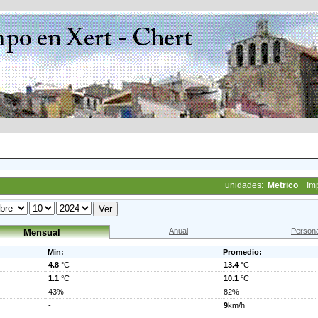
unidades:
Metrico
Im
Anual
Persona
Mensual
Min:
Promedio:
4.8
°C
13.4
°C
1.1
°C
10.1
°C
43%
82%
-
9
km/h