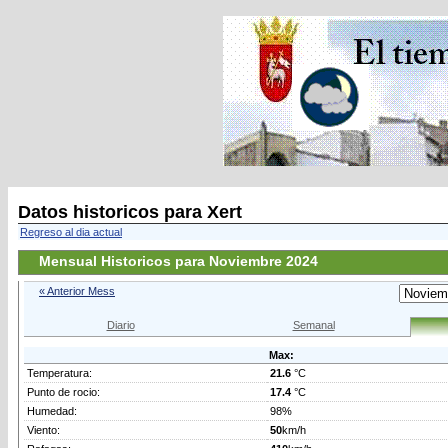
Datos historicos para Xert
Regreso al dia actual
Mensual Historicos para Noviembre 2024
« Anterior Mess
Diario
Semanal
Max:
Temperatura:
21.6
°C
Punto de rocio:
17.4
°C
Humedad:
98%
Viento:
50
km/h