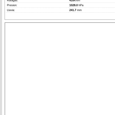
Rafagas:
410
km/h
Presion:
1028.0
hPa
Lluvia:
241.7
mm