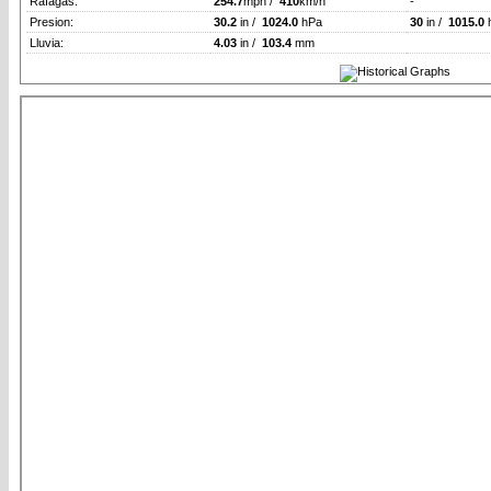
Rafagas:
254.7
mph /
410
km/h
-
Presion:
30.2
in /
1024.0
hPa
30
in /
1015.0
Lluvia:
4.03
in /
103.4
mm