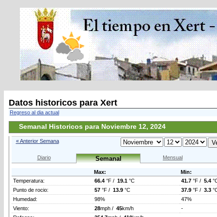
Datos historicos para Xert
Regreso al dia actual
Semanal Historicos para Noviembre 12, 2024
« Anterior Semana
Diario
Mensual
Semanal
Max:
Min:
Temperatura:
66.4
°F /
19.1
°C
41.7
°F /
5.4
°
Punto de rocio:
57
°F /
13.9
°C
37.9
°F /
3.3
°
Humedad:
98%
47%
Viento:
28
mph /
45
km/h
-