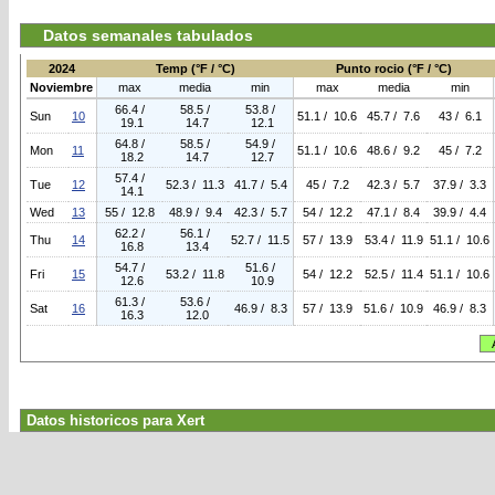
Datos semanales tabulados
2024
Temp (°F / °C)
Punto rocio (°F / °C)
Noviembre
max
media
min
max
media
min
66.4 /
58.5 /
53.8 /
Sun
10
51.1 / 10.6
45.7 / 7.6
43 / 6.1
19.1
14.7
12.1
64.8 /
58.5 /
54.9 /
Mon
11
51.1 / 10.6
48.6 / 9.2
45 / 7.2
18.2
14.7
12.7
57.4 /
Tue
12
52.3 / 11.3
41.7 / 5.4
45 / 7.2
42.3 / 5.7
37.9 / 3.3
14.1
Wed
13
55 / 12.8
48.9 / 9.4
42.3 / 5.7
54 / 12.2
47.1 / 8.4
39.9 / 4.4
62.2 /
56.1 /
Thu
14
52.7 / 11.5
57 / 13.9
53.4 / 11.9
51.1 / 10.6
16.8
13.4
54.7 /
51.6 /
Fri
15
53.2 / 11.8
54 / 12.2
52.5 / 11.4
51.1 / 10.6
12.6
10.9
61.3 /
53.6 /
Sat
16
46.9 / 8.3
57 / 13.9
51.6 / 10.9
46.9 / 8.3
16.3
12.0
Datos historicos para Xert