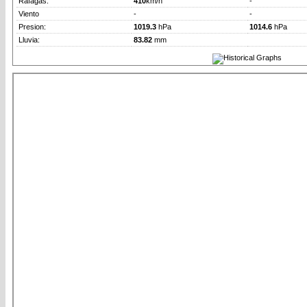
Rafagas:
410
km/h
-
Viento
-
-
Presion:
1019.3
hPa
1014.6
hPa
Lluvia:
83.82
mm