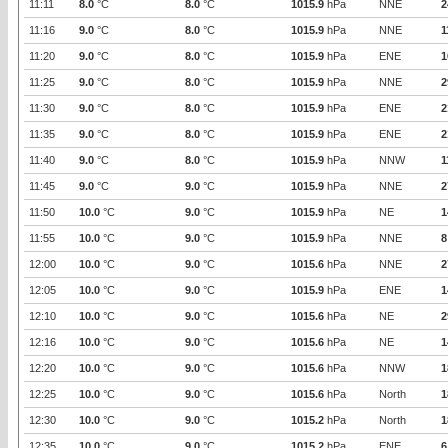
11:11
8.0
°C
8.0
°C
1015.9
hPa
NNE
2
11:16
9.0
°C
8.0
°C
1015.9
hPa
NNE
1
11:20
9.0
°C
8.0
°C
1015.9
hPa
ENE
1
11:25
9.0
°C
8.0
°C
1015.9
hPa
NNE
2
11:30
9.0
°C
8.0
°C
1015.9
hPa
ENE
2
11:35
9.0
°C
8.0
°C
1015.9
hPa
ENE
2
11:40
9.0
°C
8.0
°C
1015.9
hPa
NNW
1
11:45
9.0
°C
9.0
°C
1015.9
hPa
NNE
2
11:50
10.0
°C
9.0
°C
1015.9
hPa
NE
1
11:55
10.0
°C
9.0
°C
1015.9
hPa
NNE
8
12:00
10.0
°C
9.0
°C
1015.6
hPa
NNE
2
12:05
10.0
°C
9.0
°C
1015.9
hPa
ENE
1
12:10
10.0
°C
9.0
°C
1015.6
hPa
NE
2
12:16
10.0
°C
9.0
°C
1015.6
hPa
NE
1
12:20
10.0
°C
9.0
°C
1015.6
hPa
NNW
1
12:25
10.0
°C
9.0
°C
1015.6
hPa
North
1
12:30
10.0
°C
9.0
°C
1015.2
hPa
North
1
12:35
10.0
°C
9.0
°C
1015.2
hPa
ENE
6