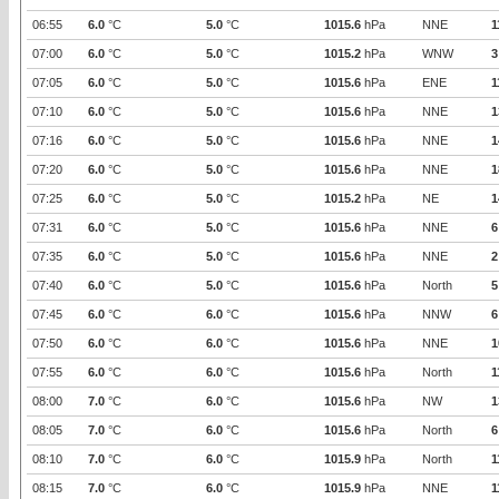
06:55
6.0
°C
5.0
°C
1015.6
hPa
NNE
1
07:00
6.0
°C
5.0
°C
1015.2
hPa
WNW
3
07:05
6.0
°C
5.0
°C
1015.6
hPa
ENE
1
07:10
6.0
°C
5.0
°C
1015.6
hPa
NNE
1
07:16
6.0
°C
5.0
°C
1015.6
hPa
NNE
1
07:20
6.0
°C
5.0
°C
1015.6
hPa
NNE
1
07:25
6.0
°C
5.0
°C
1015.2
hPa
NE
1
07:31
6.0
°C
5.0
°C
1015.6
hPa
NNE
6
07:35
6.0
°C
5.0
°C
1015.6
hPa
NNE
2
07:40
6.0
°C
5.0
°C
1015.6
hPa
North
5
07:45
6.0
°C
6.0
°C
1015.6
hPa
NNW
6
07:50
6.0
°C
6.0
°C
1015.6
hPa
NNE
1
07:55
6.0
°C
6.0
°C
1015.6
hPa
North
1
08:00
7.0
°C
6.0
°C
1015.6
hPa
NW
1
08:05
7.0
°C
6.0
°C
1015.6
hPa
North
6
08:10
7.0
°C
6.0
°C
1015.9
hPa
North
1
08:15
7.0
°C
6.0
°C
1015.9
hPa
NNE
1