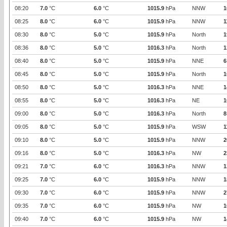
08:20
7.0
°C
6.0
°C
1015.9
hPa
NNW
1
08:25
8.0
°C
6.0
°C
1015.9
hPa
NNW
1
08:30
8.0
°C
5.0
°C
1015.9
hPa
North
1
08:36
8.0
°C
5.0
°C
1016.3
hPa
North
1
08:40
8.0
°C
5.0
°C
1015.9
hPa
NNE
6
08:45
8.0
°C
5.0
°C
1015.9
hPa
North
1
08:50
8.0
°C
5.0
°C
1016.3
hPa
NNE
1
08:55
8.0
°C
5.0
°C
1016.3
hPa
NE
1
09:00
8.0
°C
5.0
°C
1016.3
hPa
North
8
09:05
8.0
°C
5.0
°C
1015.9
hPa
WSW
1
09:10
8.0
°C
5.0
°C
1015.9
hPa
NNW
2
09:16
8.0
°C
5.0
°C
1016.3
hPa
NW
2
09:21
7.0
°C
6.0
°C
1016.3
hPa
NNW
1
09:25
7.0
°C
6.0
°C
1015.9
hPa
NNW
1
09:30
7.0
°C
6.0
°C
1015.9
hPa
NNW
2
09:35
7.0
°C
6.0
°C
1015.9
hPa
NW
1
09:40
7.0
°C
6.0
°C
1015.9
hPa
NW
1