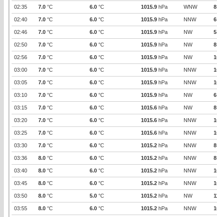
02:35
7.0
°C
6.0
°C
1015.9
hPa
WNW
8
02:40
7.0
°C
6.0
°C
1015.9
hPa
NNW
6
02:46
7.0
°C
6.0
°C
1015.9
hPa
NW
5
02:50
7.0
°C
6.0
°C
1015.9
hPa
NW
8
02:56
7.0
°C
6.0
°C
1015.9
hPa
NW
1
03:00
7.0
°C
6.0
°C
1015.9
hPa
NNW
1
03:05
7.0
°C
6.0
°C
1015.9
hPa
NNW
1
03:10
7.0
°C
6.0
°C
1015.9
hPa
NW
6
03:15
7.0
°C
6.0
°C
1015.6
hPa
NW
8
03:20
7.0
°C
6.0
°C
1015.6
hPa
NNW
1
03:25
7.0
°C
6.0
°C
1015.6
hPa
NNW
1
03:30
7.0
°C
6.0
°C
1015.2
hPa
NNW
8
03:36
8.0
°C
6.0
°C
1015.2
hPa
NNW
8
03:40
8.0
°C
6.0
°C
1015.2
hPa
NNW
1
03:45
8.0
°C
6.0
°C
1015.2
hPa
NNW
1
03:50
8.0
°C
5.0
°C
1015.2
hPa
NW
1
03:55
8.0
°C
6.0
°C
1015.2
hPa
NNW
1