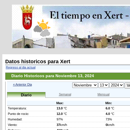
Datos historicos para Xert
Regreso al dia actual
Diario Historicos para Noviembre 13, 2024
« Anterior Dia
Semanal
Mensual
Diario
Max:
Min:
Temperatura:
13.0
°C
6.0
°C
Punto de rocio:
12.0
°C
4.0
°C
Humedad:
97%
73%
Viento:
37
km/h
0
km/h