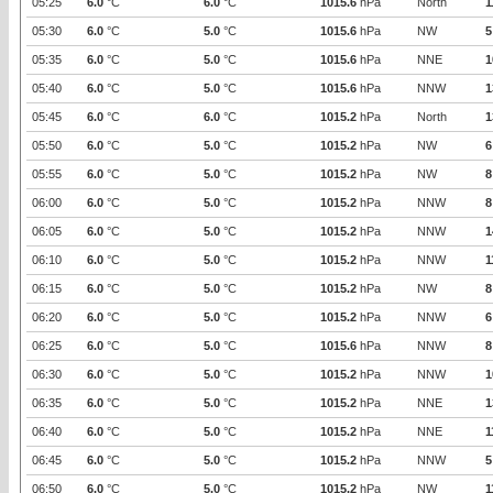
05:25
6.0
°C
6.0
°C
1015.6
hPa
North
1
05:30
6.0
°C
5.0
°C
1015.6
hPa
NW
5
05:35
6.0
°C
5.0
°C
1015.6
hPa
NNE
1
05:40
6.0
°C
5.0
°C
1015.6
hPa
NNW
1
05:45
6.0
°C
6.0
°C
1015.2
hPa
North
1
05:50
6.0
°C
5.0
°C
1015.2
hPa
NW
6
05:55
6.0
°C
5.0
°C
1015.2
hPa
NW
8
06:00
6.0
°C
5.0
°C
1015.2
hPa
NNW
8
06:05
6.0
°C
5.0
°C
1015.2
hPa
NNW
1
06:10
6.0
°C
5.0
°C
1015.2
hPa
NNW
1
06:15
6.0
°C
5.0
°C
1015.2
hPa
NW
8
06:20
6.0
°C
5.0
°C
1015.2
hPa
NNW
6
06:25
6.0
°C
5.0
°C
1015.6
hPa
NNW
8
06:30
6.0
°C
5.0
°C
1015.2
hPa
NNW
1
06:35
6.0
°C
5.0
°C
1015.2
hPa
NNE
1
06:40
6.0
°C
5.0
°C
1015.2
hPa
NNE
1
06:45
6.0
°C
5.0
°C
1015.2
hPa
NNW
5
06:50
6.0
°C
5.0
°C
1015.2
hPa
NW
1