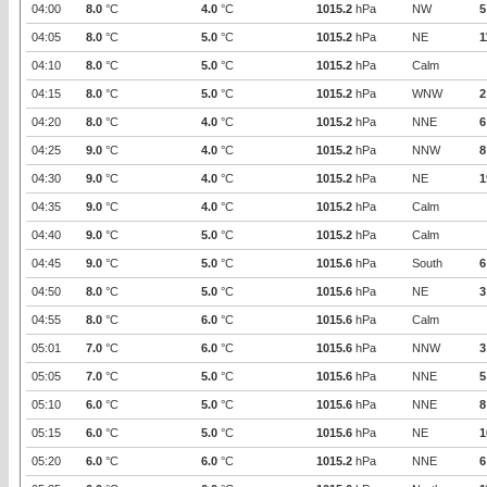
04:00
8.0
°C
4.0
°C
1015.2
hPa
NW
5
04:05
8.0
°C
5.0
°C
1015.2
hPa
NE
1
04:10
8.0
°C
5.0
°C
1015.2
hPa
Calm
04:15
8.0
°C
5.0
°C
1015.2
hPa
WNW
2
04:20
8.0
°C
4.0
°C
1015.2
hPa
NNE
6
04:25
9.0
°C
4.0
°C
1015.2
hPa
NNW
8
04:30
9.0
°C
4.0
°C
1015.2
hPa
NE
1
04:35
9.0
°C
4.0
°C
1015.2
hPa
Calm
04:40
9.0
°C
5.0
°C
1015.2
hPa
Calm
04:45
9.0
°C
5.0
°C
1015.6
hPa
South
6
04:50
8.0
°C
5.0
°C
1015.6
hPa
NE
3
04:55
8.0
°C
6.0
°C
1015.6
hPa
Calm
05:01
7.0
°C
6.0
°C
1015.6
hPa
NNW
3
05:05
7.0
°C
5.0
°C
1015.6
hPa
NNE
5
05:10
6.0
°C
5.0
°C
1015.6
hPa
NNE
8
05:15
6.0
°C
5.0
°C
1015.6
hPa
NE
1
05:20
6.0
°C
6.0
°C
1015.2
hPa
NNE
6