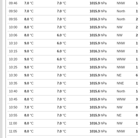
09:46
7.0
°C
7.0
°C
1015.9
hPa
NNW
1
09:50
7.0
°C
7.0
°C
1015.9
hPa
North
1
09:55
8.0
°C
7.0
°C
1016.3
hPa
North
2
10:00
8.0
°C
7.0
°C
1015.9
hPa
NW
2
10:06
8.0
°C
6.0
°C
1015.9
hPa
NW
2
10:10
9.0
°C
6.0
°C
1015.9
hPa
NNW
1
10:15
9.0
°C
6.0
°C
1016.3
hPa
NNW
1
10:20
9.0
°C
6.0
°C
1015.9
hPa
WNW
1
10:25
9.0
°C
7.0
°C
1015.9
hPa
NNW
1
10:30
9.0
°C
7.0
°C
1015.9
hPa
NE
6
10:35
9.0
°C
7.0
°C
1015.9
hPa
NNE
1
10:40
8.0
°C
7.0
°C
1015.6
hPa
North
1
10:45
8.0
°C
7.0
°C
1015.9
hPa
WNW
3
10:50
7.0
°C
7.0
°C
1015.9
hPa
NW
8
10:55
8.0
°C
7.0
°C
1015.9
hPa
NE
8
11:00
8.0
°C
7.0
°C
1016.3
hPa
NW
1
11:05
8.0
°C
7.0
°C
1016.3
hPa
NNW
1