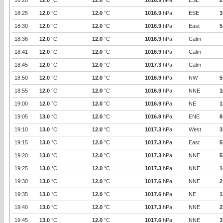
18:20
12.0
°C
12.0
°C
1016.9
hPa
ESE
2
18:25
12.0
°C
12.0
°C
1016.9
hPa
ESE
3
18:30
12.0
°C
12.0
°C
1016.9
hPa
East
5
18:36
12.0
°C
12.0
°C
1016.9
hPa
Calm
18:41
12.0
°C
12.0
°C
1016.9
hPa
Calm
18:45
12.0
°C
12.0
°C
1017.3
hPa
Calm
18:50
12.0
°C
12.0
°C
1016.9
hPa
NW
5
18:55
12.0
°C
12.0
°C
1016.9
hPa
NNE
1
19:00
12.0
°C
12.0
°C
1016.9
hPa
NE
1
19:05
13.0
°C
12.0
°C
1016.9
hPa
ENE
8
19:10
13.0
°C
12.0
°C
1017.3
hPa
West
3
19:15
13.0
°C
12.0
°C
1017.3
hPa
East
5
19:20
13.0
°C
12.0
°C
1017.3
hPa
NNE
5
19:25
13.0
°C
12.0
°C
1017.3
hPa
NNE
1
19:30
13.0
°C
12.0
°C
1017.6
hPa
NNE
2
19:35
13.0
°C
12.0
°C
1017.6
hPa
NE
1
19:40
13.0
°C
12.0
°C
1017.3
hPa
NNE
2
19:45
13.0
°C
12.0
°C
1017.6
hPa
NNE
3