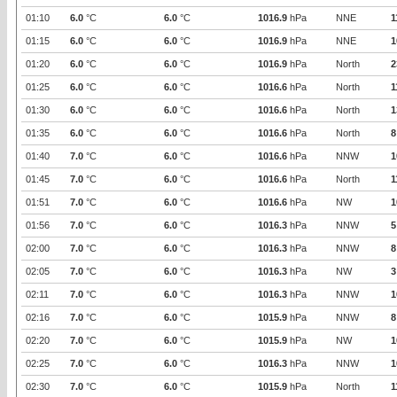
01:10
6.0
°C
6.0
°C
1016.9
hPa
NNE
1
01:15
6.0
°C
6.0
°C
1016.9
hPa
NNE
1
01:20
6.0
°C
6.0
°C
1016.9
hPa
North
2
01:25
6.0
°C
6.0
°C
1016.6
hPa
North
1
01:30
6.0
°C
6.0
°C
1016.6
hPa
North
1
01:35
6.0
°C
6.0
°C
1016.6
hPa
North
8
01:40
7.0
°C
6.0
°C
1016.6
hPa
NNW
1
01:45
7.0
°C
6.0
°C
1016.6
hPa
North
1
01:51
7.0
°C
6.0
°C
1016.6
hPa
NW
1
01:56
7.0
°C
6.0
°C
1016.3
hPa
NNW
5
02:00
7.0
°C
6.0
°C
1016.3
hPa
NNW
8
02:05
7.0
°C
6.0
°C
1016.3
hPa
NW
3
02:11
7.0
°C
6.0
°C
1016.3
hPa
NNW
1
02:16
7.0
°C
6.0
°C
1015.9
hPa
NNW
8
02:20
7.0
°C
6.0
°C
1015.9
hPa
NW
1
02:25
7.0
°C
6.0
°C
1016.3
hPa
NNW
1
02:30
7.0
°C
6.0
°C
1015.9
hPa
North
1