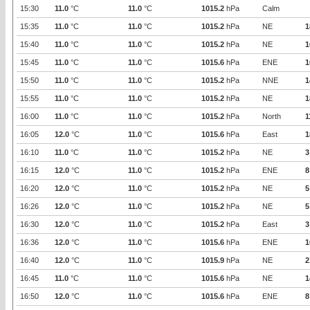
15:30
11.0
°C
11.0
°C
1015.2
hPa
Calm
15:35
11.0
°C
11.0
°C
1015.2
hPa
NE
1
15:40
11.0
°C
11.0
°C
1015.2
hPa
NE
1
15:45
11.0
°C
11.0
°C
1015.6
hPa
ENE
1
15:50
11.0
°C
11.0
°C
1015.2
hPa
NNE
1
15:55
11.0
°C
11.0
°C
1015.2
hPa
NE
1
16:00
11.0
°C
11.0
°C
1015.2
hPa
North
1
16:05
12.0
°C
11.0
°C
1015.6
hPa
East
1
16:10
11.0
°C
11.0
°C
1015.2
hPa
NE
3
16:15
12.0
°C
11.0
°C
1015.2
hPa
ENE
8
16:20
12.0
°C
11.0
°C
1015.2
hPa
NE
5
16:26
12.0
°C
11.0
°C
1015.2
hPa
NE
5
16:30
12.0
°C
11.0
°C
1015.2
hPa
East
3
16:36
12.0
°C
11.0
°C
1015.6
hPa
ENE
1
16:40
12.0
°C
11.0
°C
1015.9
hPa
NE
2
16:45
11.0
°C
11.0
°C
1015.6
hPa
NE
1
16:50
12.0
°C
11.0
°C
1015.6
hPa
ENE
8