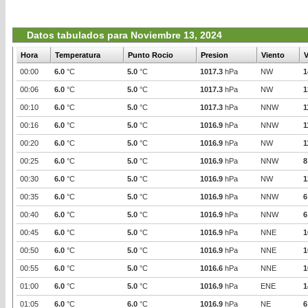
Datos tabulados para Noviembre 13, 2024
Hora
Temperatura
Punto Rocio
Presion
Viento
V
00:00
6.0
°C
5.0
°C
1017.3
hPa
NW
1
00:06
6.0
°C
5.0
°C
1017.3
hPa
NW
1
00:10
6.0
°C
5.0
°C
1017.3
hPa
NNW
1
00:16
6.0
°C
5.0
°C
1016.9
hPa
NNW
1
00:20
6.0
°C
5.0
°C
1016.9
hPa
NW
1
00:25
6.0
°C
5.0
°C
1016.9
hPa
NNW
8
00:30
6.0
°C
5.0
°C
1016.9
hPa
NW
1
00:35
6.0
°C
5.0
°C
1016.9
hPa
NNW
6
00:40
6.0
°C
5.0
°C
1016.9
hPa
NNW
6
00:45
6.0
°C
5.0
°C
1016.9
hPa
NNE
1
00:50
6.0
°C
5.0
°C
1016.9
hPa
NNE
1
00:55
6.0
°C
5.0
°C
1016.6
hPa
NNE
1
01:00
6.0
°C
5.0
°C
1016.9
hPa
ENE
1
01:05
6.0
°C
6.0
°C
1016.9
hPa
NE
6