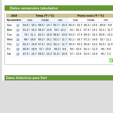
Datos semanales tabulados
2024
Temp (°F / °C)
Punto rocio (°F / °C)
Noviembre
max
media
min
max
media
min
Sun
03
64.6 / 18.1
58.5 / 14.7
50.7 / 10.4
60.3 / 15.7
56.3 / 13.5
49.8 / 9.9
Mon
04
61.2 / 16.2
58.3 / 14.6
54 / 12.2
61 / 16.1
57.4 / 14.1
53.1 / 11.7
Tue
05
70 / 21.1
62.2 / 16.8
56.8 / 13.8
63.3 / 17.4
59.4 / 15.2
55.8 / 13.2
Wed
06
66 / 18.9
59.2 / 15.1
53.1 / 11.7
62.1 / 16.7
57.2 / 14.0
52 / 11.1
Thu
07
62.2 / 16.8
57.6 / 14.2
53.1 / 11.7
59.4 / 15.2
55.8 / 13.2
52.5 / 11.4
Fri
08
65.8 / 18.8
57 / 13.9
49.3 / 9.6
59 / 15.0
54.1 / 12.3
48 / 8.9
Sat
09
67.5 / 19.7
59.5 / 15.3
51.6 / 10.9
57 / 13.9
51.6 / 10.9
45 / 7.2
Datos historicos para Xert