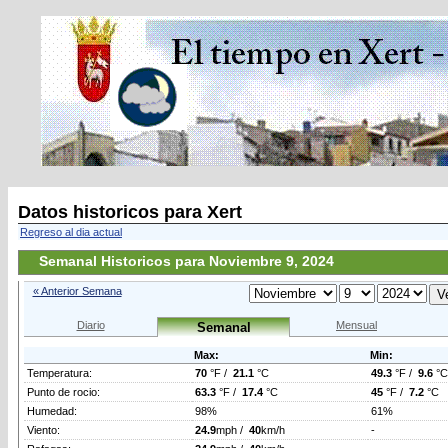
Datos historicos para Xert
Regreso al dia actual
Semanal Historicos para Noviembre 9, 2024
« Anterior Semana
Diario
Mensual
Semanal
Max:
Min:
Temperatura:
70
°F /
21.1
°C
49.3
°F /
9.6
°C
Punto de rocio:
63.3
°F /
17.4
°C
45
°F /
7.2
°C
Humedad:
98%
61%
Viento:
24.9
mph /
40
km/h
-