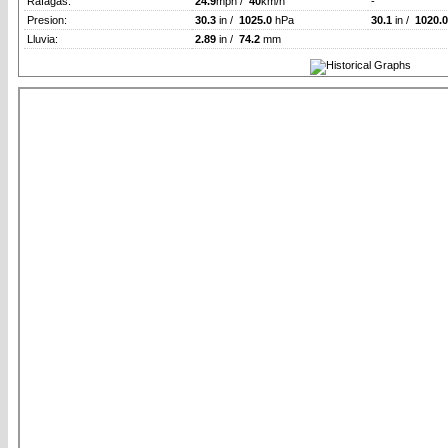
Rafagas:
24.9
mph /
40
km/h
-
Presion:
30.3
in /
1025.0
hPa
30.1
in /
1020.0
Lluvia:
2.89
in /
74.2
mm