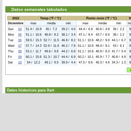
Datos semanales tabulados
2022
Temp (°F / °C)
Punto rocio (°F / °C)
H
Diciembre
max
media
min
max
media
min
m
Sun
04
51.4 / 10.8
45 / 7.2
39.2 / 4.0
44.4 / 6.9
40.6 / 4.8
36 / 2.2
9
Mon
05
51.1 / 10.6
46.8 / 8.2
38.1 / 3.4
47.1 / 8.4
43.7 / 6.5
36 / 2.2
9
Tue
06
59.5 / 15.3
52.7 / 11.5
46.8 / 8.2
51.1 / 10.6
48.2 / 9.0
44.1 / 6.7
9
Wed
07
57.7 / 14.3
52.9 / 11.6
46.2 / 7.9
51.1 / 10.6
48.4 / 9.1
43 / 6.1
9
Thu
08
53.1 / 11.7
49.6 / 9.8
44.2 / 6.8
51.1 / 10.6
46.9 / 8.3
41.7 / 5.4
9
Fri
09
60.1 / 15.6
51.3 / 10.7
44.4 / 6.9
50.2 / 10.1
45.9 / 7.7
40.8 / 4.9
9
Sat
10
54 / 12.2
49.1 / 9.5
39.9 / 4.4
47.5 / 8.6
40.3 / 4.6
34.3 / 1.3
9
Datos historicos para Xert