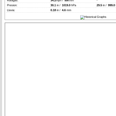
Rafagas:
34.2
mph /
55
km/h
-
Presion:
30.1
in /
1019.0
hPa
29.5
in /
999.0
Lluvia:
0.18
in /
4.6
mm