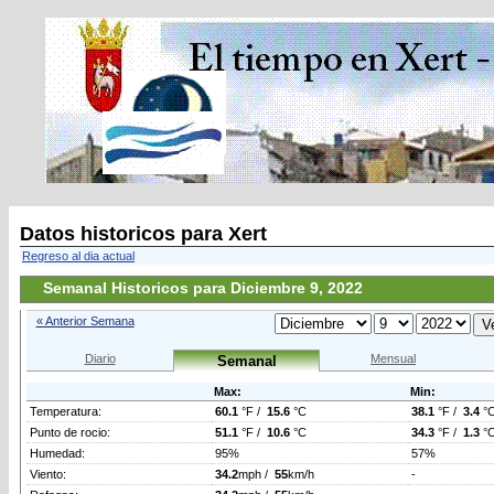
Datos historicos para Xert
Regreso al dia actual
Semanal Historicos para Diciembre 9, 2022
« Anterior Semana
Diario
Mensual
Semanal
Max:
Min:
Temperatura:
60.1
°F /
15.6
°C
38.1
°F /
3.4
°
Punto de rocio:
51.1
°F /
10.6
°C
34.3
°F /
1.3
°
Humedad:
95%
57%
Viento:
34.2
mph /
55
km/h
-