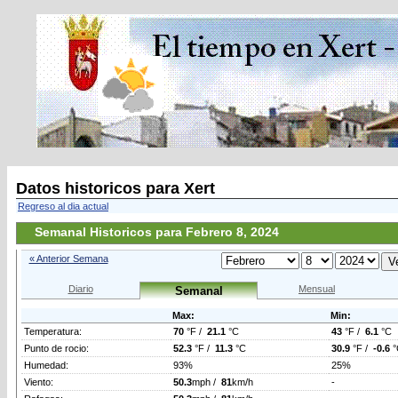
Datos historicos para Xert
Regreso al dia actual
Semanal Historicos para Febrero 8, 2024
« Anterior Semana
Diario
Mensual
Semanal
Max:
Min:
Temperatura:
70
°F /
21.1
°C
43
°F /
6.1
°C
Punto de rocio:
52.3
°F /
11.3
°C
30.9
°F /
-0.6
°
Humedad:
93%
25%
Viento:
50.3
mph /
81
km/h
-