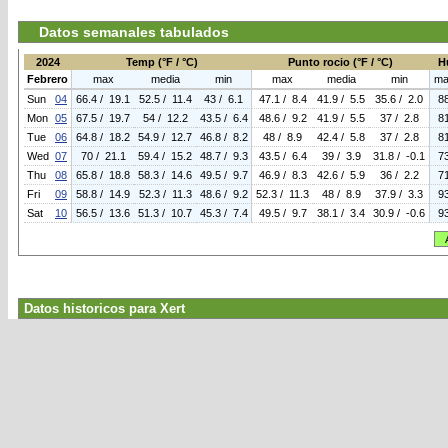
Datos semanales tabulados
2024
Temp (°F / °C)
Punto rocio (°F / °C)
H
Febrero
max
media
min
max
media
min
ma
Sun
04
66.4 / 19.1
52.5 / 11.4
43 / 6.1
47.1 / 8.4
41.9 / 5.5
35.6 / 2.0
8
Mon
05
67.5 / 19.7
54 / 12.2
43.5 / 6.4
48.6 / 9.2
41.9 / 5.5
37 / 2.8
8
Tue
06
64.8 / 18.2
54.9 / 12.7
46.8 / 8.2
48 / 8.9
42.4 / 5.8
37 / 2.8
8
Wed
07
70 / 21.1
59.4 / 15.2
48.7 / 9.3
43.5 / 6.4
39 / 3.9
31.8 / -0.1
7
Thu
08
65.8 / 18.8
58.3 / 14.6
49.5 / 9.7
46.9 / 8.3
42.6 / 5.9
36 / 2.2
7
Fri
09
58.8 / 14.9
52.3 / 11.3
48.6 / 9.2
52.3 / 11.3
48 / 8.9
37.9 / 3.3
9
Sat
10
56.5 / 13.6
51.3 / 10.7
45.3 / 7.4
49.5 / 9.7
38.1 / 3.4
30.9 / -0.6
9
Datos historicos para Xert