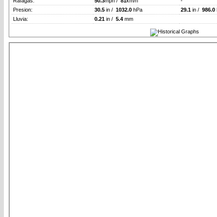
Rafagas:
50.3
mph /
81
km/h
-
Presion:
30.5
in /
1032.0
hPa
29.1
in /
986.0
Lluvia:
0.21
in /
5.4
mm