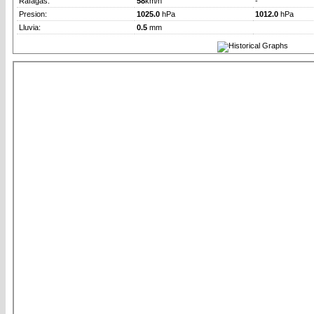
Rafagas:
58
km/h
-
Presion:
1025.0
hPa
1012.0
hPa
Lluvia:
0.5
mm