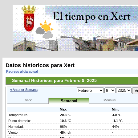
Datos historicos para Xert
Regreso al dia actual
Semanal Historicos para Febrero 9, 2025
« Anterior Semana
Diario
Mensual
Semanal
Max:
Min:
Temperatura:
20.3
°C
3.0
°C
Punto de rocio:
10.6
°C
-1.1
°C
Humedad:
96%
44%
Viento:
48
km/h
-