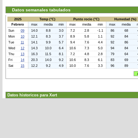
Datos semanales tabulados
2025
Temp (°C)
Punto rocio (°C)
Humedad (%)
Febrero
max
media
min
max
media
min
max
media
Sun
09
14.0
8.8
3.0
7.2
2.8
-1.1
86
68
Mon
10
12.1
8.3
3.7
8.9
5.8
1.1
92
84
Tue
11
14.1
9.9
5.7
9.4
7.6
4.4
92
86
Wed
12
14.3
10.0
6.4
10.6
7.3
5.0
94
84
Thu
13
16.3
11.5
8.1
7.2
4.8
2.8
79
64
Fri
14
20.3
14.0
9.2
10.6
8.3
6.1
83
69
Sat
15
12.2
9.2
4.9
10.0
7.6
3.3
96
89
Datos historicos para Xert