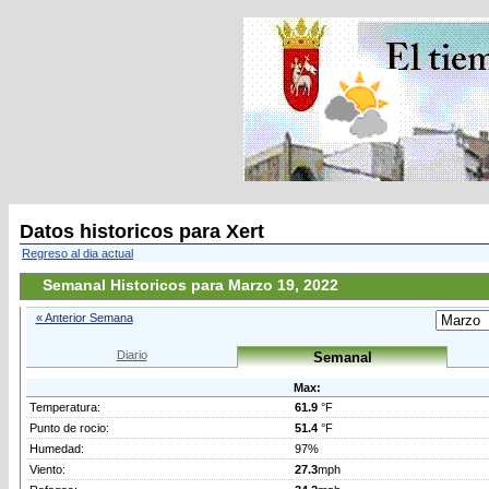
Datos historicos para Xert
Regreso al dia actual
Semanal Historicos para Marzo 19, 2022
« Anterior Semana
Diario
Semanal
Max:
Temperatura:
61.9
°F
Punto de rocio:
51.4
°F
Humedad:
97%
Viento:
27.3
mph