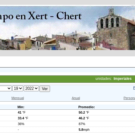
unidades:
Imperiales
P
Mensual
Anual
Persona
Min:
Promedio:
41
°F
50.2
°F
33.4
°F
46.2
°F
36%
87%
-
5.8
mph