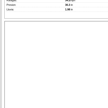
Rafagas:
34.2
mph
Presion:
30.3
in
Lluvia:
1.98
in