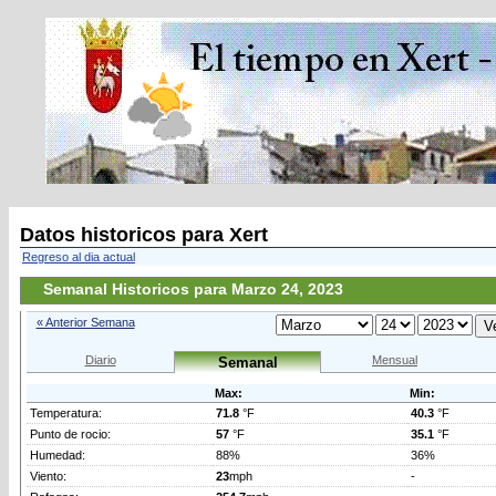
Datos historicos para Xert
Regreso al dia actual
Semanal Historicos para Marzo 24, 2023
« Anterior Semana
Diario
Mensual
Semanal
Max:
Min:
Temperatura:
71.8
°F
40.3
°F
Punto de rocio:
57
°F
35.1
°F
Humedad:
88%
36%
Viento:
23
mph
-