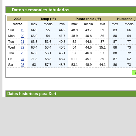
Datos semanales tabulados
2023
Temp (°F)
Punto rocio (°F)
Humedad (
Marzo
max
media
min
max
media
min
max
media
Sun
19
64.9
55
44.2
48.9
43.7
39
83
66
Mon
20
66.9
54
41.7
48.9
40.8
36
80
64
Tue
21
63.3
51.6
40.8
52
44.6
37
87
77
Wed
22
68.4
53.4
40.3
54
44.6
35.1
88
73
Thu
23
67.6
56.1
45.1
57
46.9
37
88
72
Fri
24
71.8
58.8
48.4
51.1
45.1
39
87
62
Sat
25
63
57.7
48.7
53.1
48.9
44.1
86
73
Datos historicos para Xert