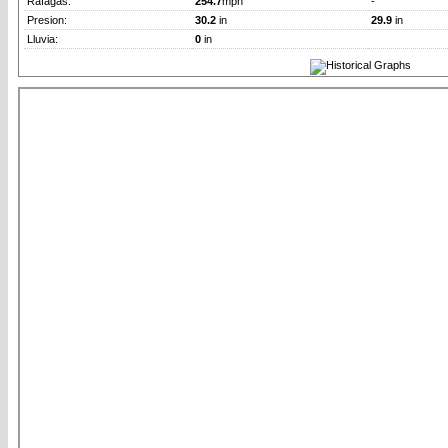
Rafagas:
254.7
mph
-
Presion:
30.2
in
29.9
in
Lluvia:
0
in