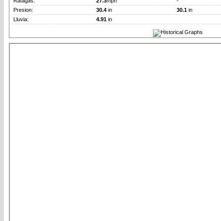
Rafagas:
27.3
mph
-
Presion:
30.4
in
30.1
in
Lluvia:
4.91
in