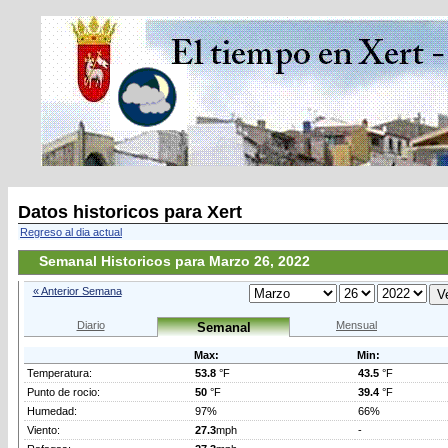
Datos historicos para Xert
Regreso al dia actual
Semanal Historicos para Marzo 26, 2022
« Anterior Semana
Diario
Mensual
Semanal
Max:
Min:
Temperatura:
53.8
°F
43.5
°F
Punto de rocio:
50
°F
39.4
°F
Humedad:
97%
66%
Viento:
27.3
mph
-