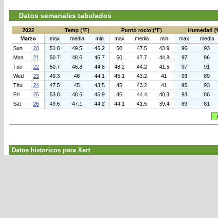
Datos semanales tabulados
2022
Temp (°F)
Punto rocio (°F)
Humedad (
Marzo
max
media
min
max
media
min
max
media
Sun
20
51.8
49.5
46.2
50
47.5
43.9
96
93
Mon
21
50.7
48.6
45.7
50
47.7
44.8
97
96
Tue
22
50.7
46.8
44.8
48.2
44.2
41.5
97
91
Wed
23
49.3
46
44.1
45.1
43.2
41
93
89
Thu
24
47.5
45
43.5
45
43.2
41
95
93
Fri
25
53.8
48.6
45.9
46
44.4
40.3
93
86
Sat
26
49.6
47.1
44.2
44.1
41.5
39.4
89
81
Datos historicos para Xert