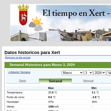
Datos historicos para Xert
Regreso al dia actual
Semanal Historicos para Marzo 3, 2024
« Anterior Semana
Diario
Mensual
Semanal
Max:
Min:
Temperatura:
17.6
°C
3.1
°C
Punto de rocio:
8.6
°C
-2.8
°C
Humedad:
97%
35%
Viento:
108
km/h
-