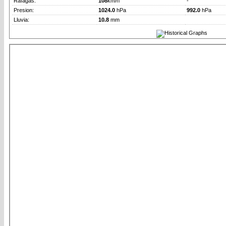
Rafagas:
108
km/h
-
Presion:
1024.0
hPa
992.0
hPa
Lluvia:
10.8
mm