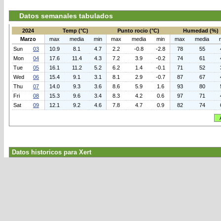
Datos semanales tabulados
2024
Temp (°C)
Punto rocio (°C)
Humedad (%)
Marzo
max
media
min
max
media
min
max
media
Sun
03
10.9
8.1
4.7
2.2
-0.8
-2.8
78
55
Mon
04
17.6
11.4
4.3
7.2
3.9
-0.2
74
61
Tue
05
16.1
11.2
5.2
6.2
1.4
-0.1
71
52
Wed
06
15.4
9.1
3.1
8.1
2.9
-0.7
87
67
Thu
07
14.0
9.3
3.6
8.6
5.9
1.6
93
80
Fri
08
15.3
9.6
3.4
8.3
4.2
0.6
97
71
Sat
09
12.1
9.2
4.6
7.8
4.7
0.9
82
74
Datos historicos para Xert