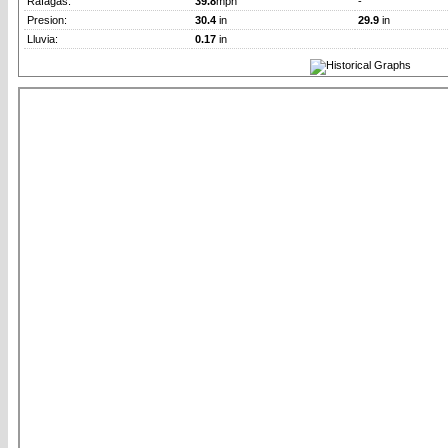
Rafagas:
39.8
mph
-
Presion:
30.4
in
29.9
in
Lluvia:
0.17
in