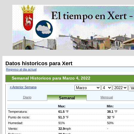
Datos historicos para Xert
Regreso al dia actual
Semanal Historicos para Marzo 4, 2022
« Anterior Semana
Diario
Mensual
Semanal
Max:
Min:
Temperatura:
61.5
°F
38.1
°F
Punto de rocio:
51.3
°F
32
°F
Humedad:
91%
50%
Viento:
32.9
mph
-