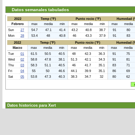
Datos semanales tabulados
2022
Temp (°F)
Punto rocio (°F)
Humedad (
Febrero
max
media
min
max
media
min
max
media
Sun
27
54.7
47.1
41.4
43.2
40.8
38.7
91
80
Mon
28
53.4
48
40.8
46
43.3
37.9
91
83
2022
Temp (°F)
Punto rocio (°F)
Humedad (
Marzo
max
media
min
max
media
min
max
media
Tue
01
61.5
50.5
40.5
48
42.3
36.3
91
75
Wed
02
58.8
47.8
38.1
51.3
42.1
34.3
91
81
Thu
03
58.3
51.1
40.5
46
41.7
35.1
83
71
Fri
04
55
50
46.6
44.1
39.9
35.1
86
69
Sat
05
53.8
47.3
40.3
38.3
34.7
32
80
62
Datos historicos para Xert