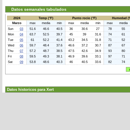
Datos semanales tabulados
2024
Temp (°F)
Punto rocio (°F)
Humedad (
Marzo
max
media
min
max
media
min
max
media
Sun
03
51.6
46.6
40.5
36
30.6
27
78
55
Mon
04
63.7
52.5
39.7
45
39
31.6
74
61
Tue
05
61
52.2
41.4
43.2
34.5
31.8
71
52
Wed
06
59.7
48.4
37.6
46.6
37.2
30.7
87
67
Thu
07
57.2
48.7
38.5
47.5
42.6
34.9
93
80
Fri
08
59.5
49.3
38.1
46.9
39.6
33.1
97
71
Sat
09
53.8
48.6
40.3
46
40.5
33.6
82
74
Datos historicos para Xert