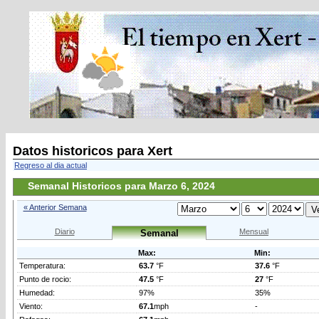
Datos historicos para Xert
Regreso al dia actual
Semanal Historicos para Marzo 6, 2024
« Anterior Semana
Diario
Mensual
Semanal
Max:
Min:
Temperatura:
63.7
°F
37.6
°F
Punto de rocio:
47.5
°F
27
°F
Humedad:
97%
35%
Viento:
67.1
mph
-