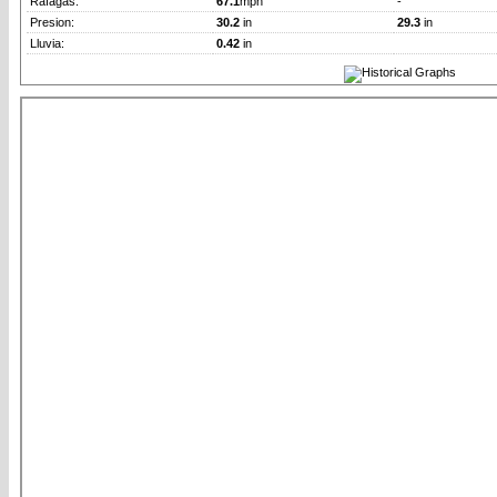
Rafagas:
67.1
mph
-
Presion:
30.2
in
29.3
in
Lluvia:
0.42
in