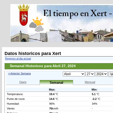
Datos historicos para Xert
Regreso al dia actual
Semanal Historicos para Abril 27, 2024
« Anterior Semana
Diario
Mensual
Semanal
Max:
Min:
Temperatura:
19.4
°C
5.1
°C
Punto de rocio:
14.6
°C
-2.2
°C
Humedad:
96%
34%
Viento:
76
km/h
-