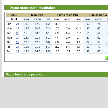
Datos semanales tabulados
2024
Temp (°C)
Punto rocio (°C)
Humedad (%)
Abril
max
media
min
max
media
min
max
media
Sun
21
19.2
12.6
5.2
11.2
7.1
2.5
93
71
Mon
22
15.3
10.8
7.3
10.0
3.0
-2.2
93
60
Tue
23
15.6
10.2
6.1
2.9
0.4
-1.7
61
51
Wed
24
18.4
11.4
6.1
4.4
1.0
-1.7
67
50
Thu
25
17.3
12.5
8.6
7.8
4.4
1.1
87
59
Fri
26
16.8
11.9
5.1
11.7
8.4
3.6
91
79
Sat
27
19.4
14.0
9.5
14.6
10.9
5.6
96
83
Datos historicos para Xert