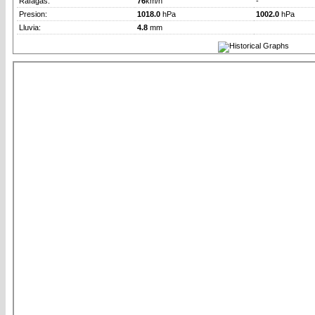
Rafagas:
76
km/h
-
Presion:
1018.0
hPa
1002.0
hPa
Lluvia:
4.8
mm