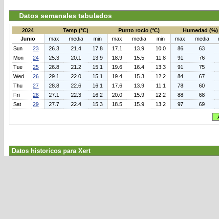
Datos semanales tabulados
2024
Temp (°C)
Punto rocio (°C)
Humedad (%)
Junio
max
media
min
max
media
min
max
media
Sun
23
26.3
21.4
17.8
17.1
13.9
10.0
86
63
Mon
24
25.3
20.1
13.9
18.9
15.5
11.8
91
76
Tue
25
26.8
21.2
15.1
19.6
16.4
13.3
91
75
Wed
26
29.1
22.0
15.1
19.4
15.3
12.2
84
67
Thu
27
28.8
22.6
16.1
17.6
13.9
11.1
78
60
Fri
28
27.1
22.3
16.2
20.0
15.9
12.2
88
68
Sat
29
27.7
22.4
15.3
18.5
15.9
13.2
97
69
Datos historicos para Xert