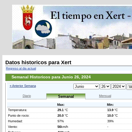
Datos historicos para Xert
Regreso al dia actual
Semanal Historicos para Junio 26, 2024
« Anterior Semana
Diario
Mensual
Semanal
Max:
Min:
Temperatura:
29.1
°C
13.9
°C
Punto de rocio:
20.0
°C
10.0
°C
Humedad:
97%
39%
Viento:
56
km/h
-