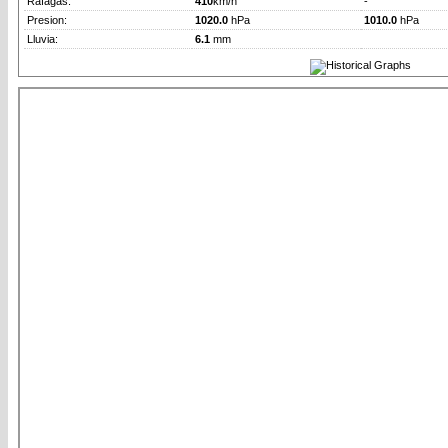
Rafagas:
410
km/h
-
Presion:
1020.0
hPa
1010.0
hPa
Lluvia:
6.1
mm