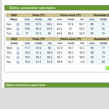
Datos semanales tabulados
2022
Temp (°F)
Punto rocio (°F)
Humedad (
Mayo
max
media
min
max
media
min
max
media
Sun
29
74.8
67.5
60.1
64.9
57.6
50.7
89
71
Mon
30
74.8
65.3
54.9
61.5
57
52.5
92
76
Tue
31
77
67.3
55
64.6
58.3
52.5
93
74
2022
Temp (°F)
Punto rocio (°F)
Humedad (
Junio
max
media
min
max
media
min
max
media
Wed
01
77.7
67.6
55
67.3
59.7
51.1
90
77
Thu
02
76.3
67.1
58.5
63.1
60.1
55.6
93
79
Fri
03
79.5
69.3
60.1
65.7
61.3
56.5
92
77
Sat
04
76.6
67.6
57.9
66.9
61.7
-0.9
91
82
Datos historicos para Xert