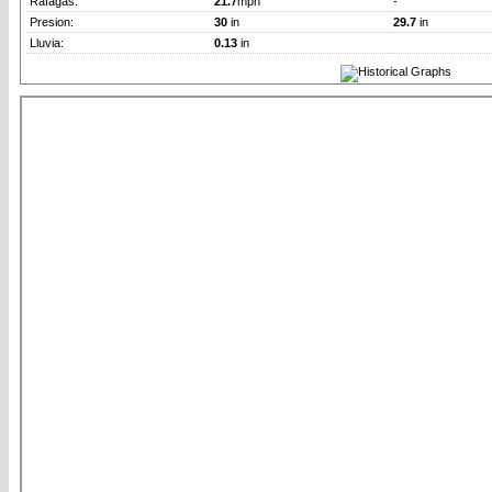
Rafagas:
21.7
mph
-
Presion:
30
in
29.7
in
Lluvia:
0.13
in