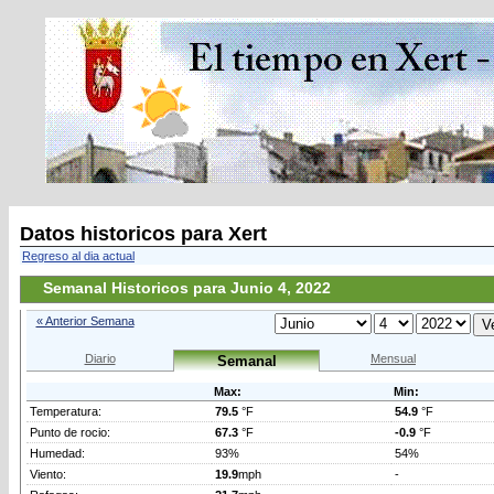
Datos historicos para Xert
Regreso al dia actual
Semanal Historicos para Junio 4, 2022
« Anterior Semana
Diario
Mensual
Semanal
Max:
Min:
Temperatura:
79.5
°F
54.9
°F
Punto de rocio:
67.3
°F
-0.9
°F
Humedad:
93%
54%
Viento:
19.9
mph
-