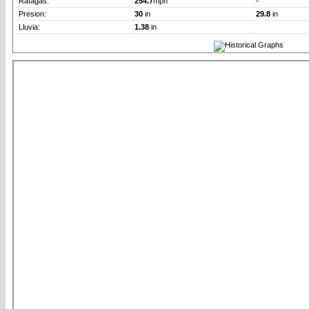
Rafagas:
254.7
mph
-
Presion:
30
in
29.8
in
Lluvia:
1.38
in