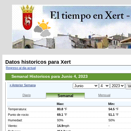
Datos historicos para Xert
Regreso al dia actual
Semanal Historicos para Junio 4, 2023
« Anterior Semana
Diario
Mensual
Semanal
Max:
Min:
Temperatura:
80.8
°F
54.5
°F
Punto de rocio:
69.1
°F
51.1
°F
Humedad:
93%
50%
Viento:
14.9
mph
-