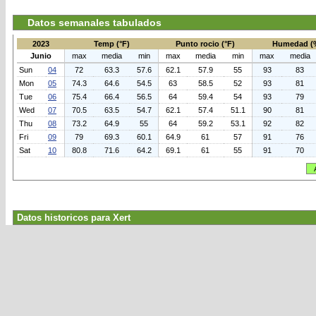
Datos semanales tabulados
2023
Temp (°F)
Punto rocio (°F)
Humedad (
Junio
max
media
min
max
media
min
max
media
Sun
04
72
63.3
57.6
62.1
57.9
55
93
83
Mon
05
74.3
64.6
54.5
63
58.5
52
93
81
Tue
06
75.4
66.4
56.5
64
59.4
54
93
79
Wed
07
70.5
63.5
54.7
62.1
57.4
51.1
90
81
Thu
08
73.2
64.9
55
64
59.2
53.1
92
82
Fri
09
79
69.3
60.1
64.9
61
57
91
76
Sat
10
80.8
71.6
64.2
69.1
61
55
91
70
Datos historicos para Xert