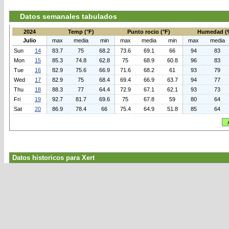
Datos semanales tabulados
2024
Temp (°F)
Punto rocio (°F)
Humedad (
Julio
max
media
min
max
media
min
max
media
Sun
14
83.7
75
68.2
73.6
69.1
66
94
83
Mon
15
85.3
74.8
62.8
75
68.9
60.8
96
83
Tue
16
82.9
75.6
66.9
71.6
68.2
61
93
79
Wed
17
82.9
75
68.4
69.4
66.9
63.7
94
77
Thu
18
88.3
77
64.4
72.9
67.1
62.1
93
73
Fri
19
92.7
81.7
69.6
75
67.8
59
80
64
Sat
20
86.9
78.4
66
75.4
64.9
51.8
85
64
Datos historicos para Xert