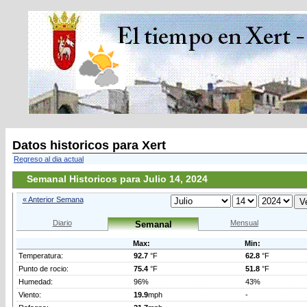
Datos historicos para Xert
Regreso al dia actual
Semanal Historicos para Julio 14, 2024
« Anterior Semana
Diario
Mensual
Semanal
Max:
Min:
Temperatura:
92.7
°F
62.8
°F
Punto de rocio:
75.4
°F
51.8
°F
Humedad:
96%
43%
Viento:
19.9
mph
-