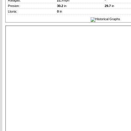
Rafagas:
21.7
mph
-
Presion:
30.2
in
29.7
in
Lluvia:
0
in