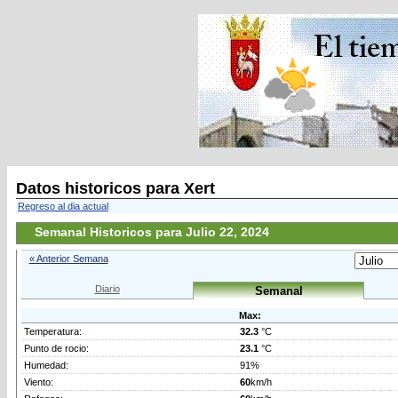
Datos historicos para Xert
Regreso al dia actual
Semanal Historicos para Julio 22, 2024
« Anterior Semana
Diario
Semanal
Max:
Temperatura:
32.3
°C
Punto de rocio:
23.1
°C
Humedad:
91%
Viento:
60
km/h