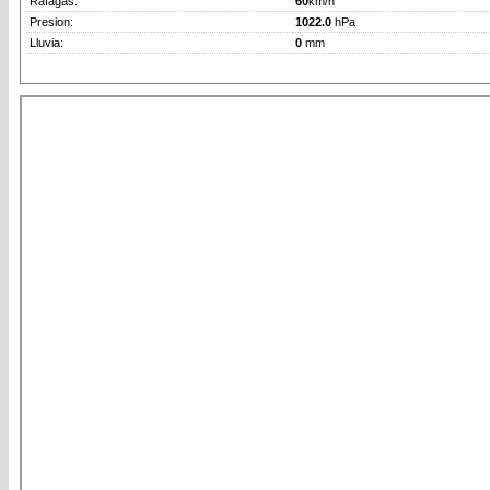
Rafagas:
60
km/h
Presion:
1022.0
hPa
Lluvia:
0
mm