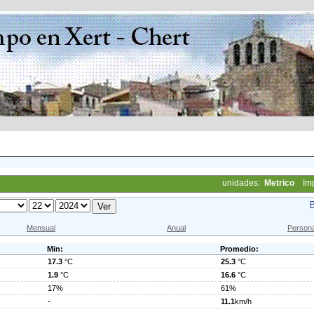
unidades:
Metrico
Im
P
Mensual
Anual
Persona
Min:
Promedio:
17.3
°C
25.3
°C
1.9
°C
16.6
°C
17%
61%
-
11.1
km/h