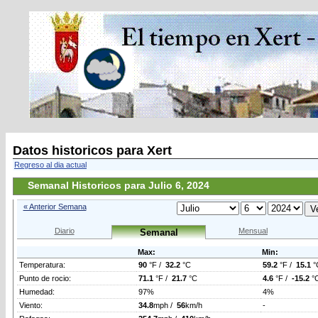
Datos historicos para Xert
Regreso al dia actual
Semanal Historicos para Julio 6, 2024
« Anterior Semana
Diario
Mensual
Semanal
Max:
Min:
Temperatura:
90
°F /
32.2
°C
59.2
°F /
15.1
°
Punto de rocio:
71.1
°F /
21.7
°C
4.6
°F /
-15.2
°
Humedad:
97%
4%
Viento:
34.8
mph /
56
km/h
-