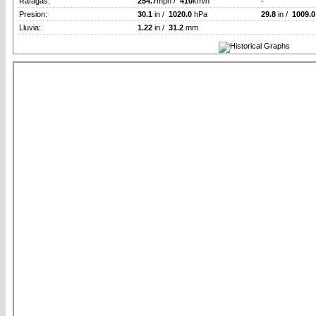
Rafagas:
254.7
mph /
410
km/h
-
Presion:
30.1
in /
1020.0
hPa
29.8
in /
1009.0
Lluvia:
1.22
in /
31.2
mm