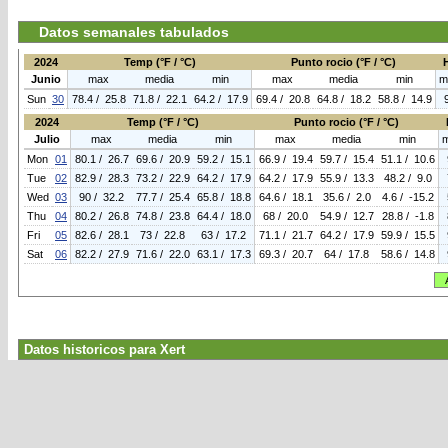
Datos semanales tabulados
2024
Temp (°F / °C)
Punto rocio (°F / °C)
Junio
max
media
min
max
media
min
m
Sun
30
78.4 / 25.8
71.8 / 22.1
64.2 / 17.9
69.4 / 20.8
64.8 / 18.2
58.8 / 14.9
2024
Temp (°F / °C)
Punto rocio (°F / °C)
Julio
max
media
min
max
media
min
Mon
01
80.1 / 26.7
69.6 / 20.9
59.2 / 15.1
66.9 / 19.4
59.7 / 15.4
51.1 / 10.6
Tue
02
82.9 / 28.3
73.2 / 22.9
64.2 / 17.9
64.2 / 17.9
55.9 / 13.3
48.2 / 9.0
Wed
03
90 / 32.2
77.7 / 25.4
65.8 / 18.8
64.6 / 18.1
35.6 / 2.0
4.6 / -15.2
Thu
04
80.2 / 26.8
74.8 / 23.8
64.4 / 18.0
68 / 20.0
54.9 / 12.7
28.8 / -1.8
Fri
05
82.6 / 28.1
73 / 22.8
63 / 17.2
71.1 / 21.7
64.2 / 17.9
59.9 / 15.5
Sat
06
82.2 / 27.9
71.6 / 22.0
63.1 / 17.3
69.3 / 20.7
64 / 17.8
58.6 / 14.8
Datos historicos para Xert