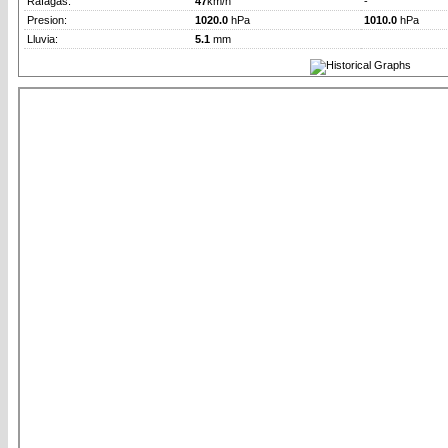
Rafagas:
47
km/h
-
Presion:
1020.0
hPa
1010.0
hPa
Lluvia:
5.1
mm