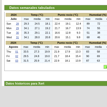
Datos semanales tabulados
2024
Temp (°C)
Punto rocio (°C)
Humedad (%)
Julio
max
media
min
max
media
min
max
media
Sun
28
29.3
24.5
18.1
22.4
19.1
12.4
89
72
Mon
29
34.1
27.1
19.2
21.7
16.7
13.9
74
55
Tue
30
35.3
29.1
22.1
16.6
12.8
9.3
51
38
Wed
31
34.1
28.0
20.8
20.6
15.1
9.8
68
46
2024
Temp (°C)
Punto rocio (°C)
Humedad (%)
Agosto
max
media
min
max
media
min
max
media
Thu
01
33.5
27.3
19.9
21.9
17.9
13.3
83
58
Fri
02
29.5
24.8
19.0
21.7
18.4
15.4
90
69
Sat
03
31.5
25.9
21.4
22.9
18.1
13.9
87
63
Datos historicos para Xert