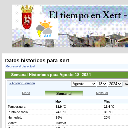
Datos historicos para Xert
Regreso al dia actual
Semanal Historicos para Agosto 18, 2024
« Anterior Semana
Diario
Mensual
Semanal
Max:
Min:
Temperatura:
31.9
°C
16.4
°C
Punto de rocio:
24.1
°C
3.9
°C
Humedad:
93%
20%
Viento:
50
km/h
-