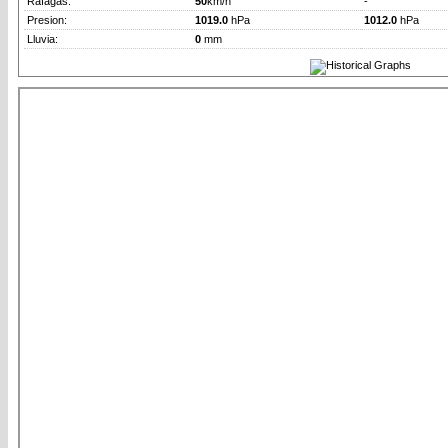
Rafagas:
50
km/h
-
Presion:
1019.0
hPa
1012.0
hPa
Lluvia:
0
mm