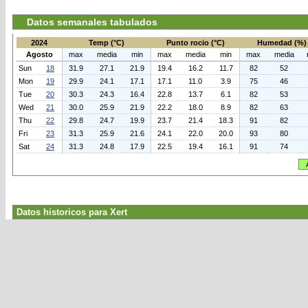
Datos semanales tabulados
2024
Temp (°C)
Punto rocio (°C)
Humedad (%)
Agosto
max
media
min
max
media
min
max
media
Sun
18
31.9
27.1
21.9
19.4
16.2
11.7
82
52
Mon
19
29.9
24.1
17.1
17.1
11.0
3.9
75
46
Tue
20
30.3
24.3
16.4
22.8
13.7
6.1
82
53
Wed
21
30.0
25.9
21.9
22.2
18.0
8.9
82
63
Thu
22
29.8
24.7
19.9
23.7
21.4
18.3
91
82
Fri
23
31.3
25.9
21.6
24.1
22.0
20.0
93
80
Sat
24
31.3
24.8
17.9
22.5
19.4
16.1
91
74
Datos historicos para Xert