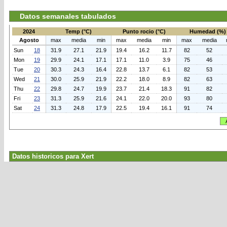
Datos semanales tabulados
2024
Temp (°C)
Punto rocio (°C)
Humedad (%)
Agosto
max
media
min
max
media
min
max
media
Sun
18
31.9
27.1
21.9
19.4
16.2
11.7
82
52
Mon
19
29.9
24.1
17.1
17.1
11.0
3.9
75
46
Tue
20
30.3
24.3
16.4
22.8
13.7
6.1
82
53
Wed
21
30.0
25.9
21.9
22.2
18.0
8.9
82
63
Thu
22
29.8
24.7
19.9
23.7
21.4
18.3
91
82
Fri
23
31.3
25.9
21.6
24.1
22.0
20.0
93
80
Sat
24
31.3
24.8
17.9
22.5
19.4
16.1
91
74
Datos historicos para Xert