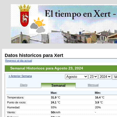
Datos historicos para Xert
Regreso al dia actual
Semanal Historicos para Agosto 23, 2024
« Anterior Semana
Diario
Mensual
Semanal
Max:
Min:
Temperatura:
31.9
°C
16.4
°C
Punto de rocio:
24.1
°C
3.9
°C
Humedad:
93%
20%
Viento:
50
km/h
-