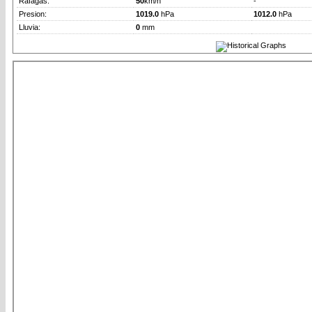
Rafagas:
50
km/h
-
Presion:
1019.0
hPa
1012.0
hPa
Lluvia:
0
mm