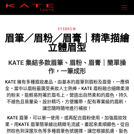
EYEBROW
眉筆／眉粉／眉膏｜精準描繪
立體眉型
KATE 集結多款眉筆、眉粉、眉膏｜簡單操
作，一筆成形
KATE 擁有多種眉妝產品，由基本的眉筆到眉粉及眉膏，一應俱
全。當中以眉粉最廣受美妝人士熱捧。KATE 眉粉融合細緻柔滑
的粉末，能輕易附著於眉毛上，營造出自然柔和的眉色，持久
不褪色且易暈染。設計精巧，方便攜帶，配有專業級的眉刷，
讓您隨時隨地進行補妝！
KATE 眉筆，可以單一使用，或再配合眉粉使用，加強眉妝效
果。用KATE 眉筆簡單繪出精緻毛流感，畫起來柔順顯色。從自
然棕色到深邃灰色等多種眉筆色號選擇，讓您根據肌膚、髮色