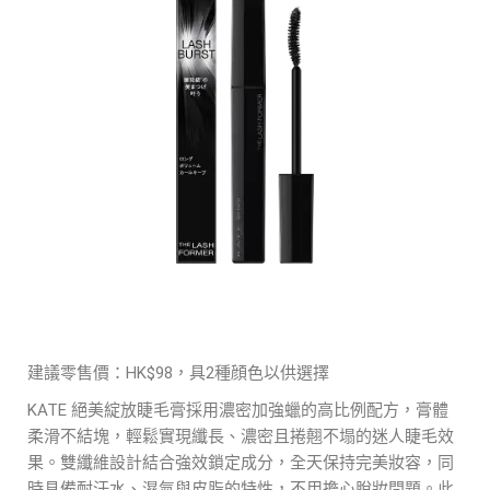
建議零售價：HK$98，具2種顔色以供選擇
KATE 絕美綻放睫毛膏採用濃密加強蠟的高比例配方，膏體
柔滑不結塊，輕鬆實現纖長、濃密且捲翹不塌的迷人睫毛效
果。雙纖維設計結合強效鎖定成分，全天保持完美妝容，同
時具備耐汗水、濕氣與皮脂的特性，不用擔心脫妝問題。此