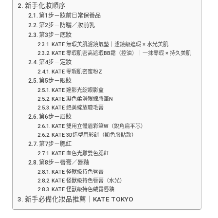
新手化妝順序
第1步－妝前日常保養品
第2步－防曬／妝前乳
第3步－底妝
KATE 無瑕美肌濾鏡氣墊｜濾鏡級遮瑕 × 水光美肌
KATE 零瑕肌密高遮瑕BB霜（控油）｜一抹零瑕 × 持久美肌
第4步－定妝
KATE 零瑕肌密蜜粉Z
第5步－眼妝
KATE 邃影光綻眼影盒
KATE 凝色柔滑眼線膠筆N
KATE 絕美綻放睫毛膏
第6步－眉妝
KATE 雙用立體眉彩筆W（銳角扁平芯）
KATE 3D造型眉彩餅（顯色服貼款）
第7步－腮紅
KATE 血色光雕雙色腮紅
第8步－唇膏／唇釉
KATE 怪獸級持色唇膏
KATE 怪獸級持色唇膏（水光）
KATE 怪獸級持色絨霧唇釉
新手必備化妝品推薦｜KATE TOKYO