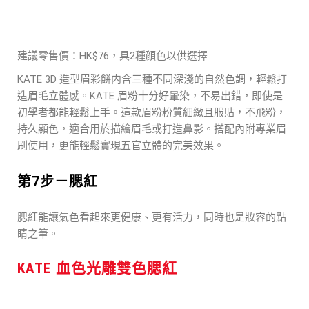
建議零售價：HK$76，具2種顔色以供選擇
KATE 3D 造型眉彩餅内含三種不同深淺的自然色調，輕鬆打
造眉毛立體感。KATE 眉粉十分好暈染，不易出錯，即使是
初學者都能輕鬆上手。這款眉粉粉質細緻且服貼，不飛粉，
持久顯色，適合用於描繪眉毛或打造鼻影。搭配內附專業眉
刷使用，更能輕鬆實現五官立體的完美效果。
第7步－腮紅
腮紅能讓氣色看起來更健康、更有活力，同時也是妝容的點
睛之筆。
KATE 血色光雕雙色腮紅