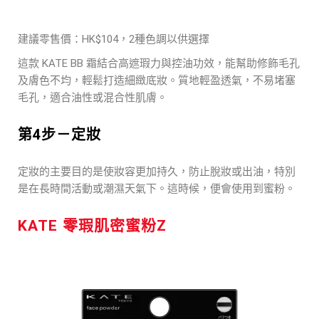
建議零售價：HK$104，2種色調以供選擇
這款 KATE BB 霜結合高遮瑕力與控油功效，能幫助修飾毛孔
及膚色不均，輕鬆打造細緻底妝。質地輕盈透氣，不易堵塞
毛孔，適合油性或混合性肌膚。
第4步－定妝
定妝的主要目的是使妝容更加持久，防止脫妝或出油，特別
是在長時間活動或潮濕天氣下。這時候，便會使用到蜜粉。
KATE 零瑕肌密蜜粉Z