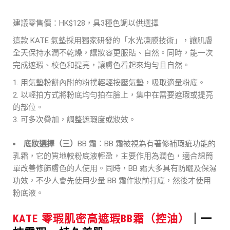
建議零售價：HK$128，具3種色調以供選擇
這款 KATE 氣墊採用獨家研發的「水光凍膜技術」，讓肌膚
全天保持水潤不乾燥，讓妝容更服貼、自然。同時，能一次
完成遮瑕、校色和提亮，讓膚色看起來均勻且自然。
用氣墊粉餅內附的粉撲輕輕按壓氣墊，吸取適量粉底。
以輕拍方式將粉底均勻拍在臉上，集中在需要遮瑕或提亮
的部位。
可多次疊加，調整遮瑕度或妝效。
底妝選擇（三）
BB 霜︰BB 霜被視為有著修補瑕疵功能的
乳霜，它的質地較粉底液輕盈，主要作用為潤色，適合想簡
單改善修飾膚色的人使用。同時，BB 霜大多具有防曬及保濕
功效，不少人會先使用少量 BB 霜作妝前打底，然後才使用
粉底液。
KATE 零瑕肌密高遮瑕BB霜（控油）
｜一