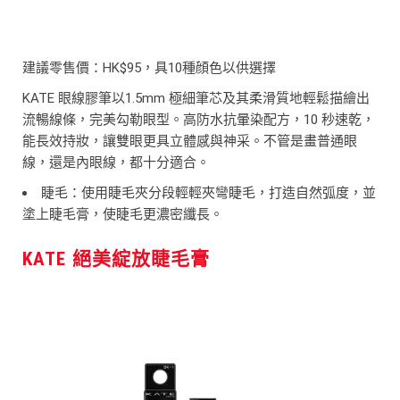
建議零售價：HK$95，具10種顔色以供選擇
KATE 眼線膠筆以1.5mm 極細筆芯及其柔滑質地輕鬆描繪出
流暢線條，完美勾勒眼型。高防水抗暈染配方，10 秒速乾，
能長效持妝，讓雙眼更具立體感與神采。不管是畫普通眼
線，還是內眼線，都十分適合。
睫毛：使用睫毛夾分段輕輕夾彎睫毛，打造自然弧度，並
塗上睫毛膏，使睫毛更濃密纖長。
KATE 絕美綻放睫毛膏