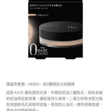
建議零售價：HK$95，具3種顔色以供選擇
這款 KATE 蜜粉提供光澤、半霧和控油三種款式，具有卓越
的控油與定妝效果，讓妝容持久無瑕。二氧化矽粉末配方能
有效遮飾毛孔和吸附皮脂，長效防止油光，維持清爽妝感，
適合任何時候使用。