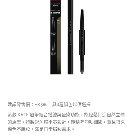
建議零售價：HK$86，具3種顔色以供選擇
這款 KATE 眉筆結合描繪與暈染功能，能輕鬆打造自然立體
的眉型。特製銳角扁平芯設計，能精準勾勒細節，並且持久
顯色不脫妝，滿足日常眉妝需求。