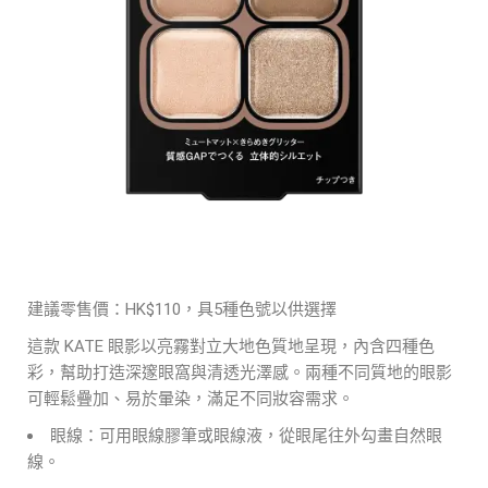
建議零售價：HK$110，具5種色號以供選擇
這款 KATE 眼影以亮霧對立大地色質地呈現，內含四種色
彩，幫助打造深邃眼窩與清透光澤感。兩種不同質地的眼影
可輕鬆疊加、易於暈染，滿足不同妝容需求。
眼線：可用眼線膠筆或眼線液，從眼尾往外勾畫自然眼
線。