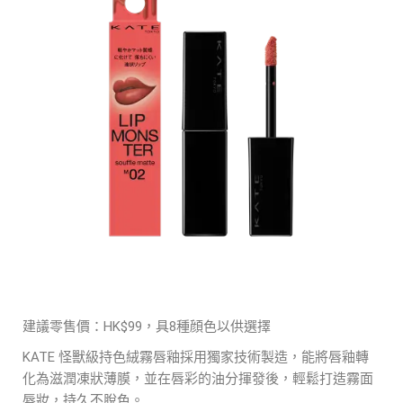
建議零售價：HK$99，具8種顔色以供選擇
KATE 怪獸級持色絨霧唇釉採用獨家技術製造，能將唇釉轉
化為滋潤凍狀薄膜，並在唇彩的油分揮發後，輕鬆打造霧面
唇妝，持久不脫色。