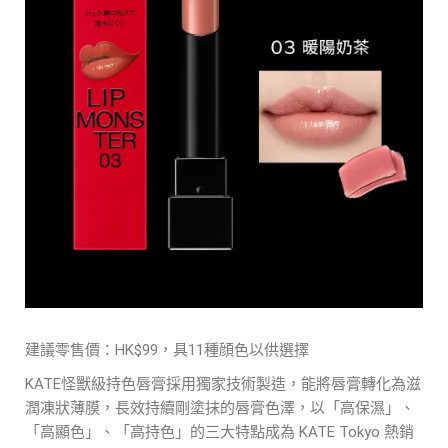
建議零售價：HK$99，具11種顔色以供選擇
KATE怪獸級持色唇膏採用獨家技術製造，能將唇膏轉化為滋
潤凍狀薄膜，長效持續剛塗抹的唇膏色澤，以「高保濕」、
「高顯色」、「高持色」的三大特點成為 KATE Tokyo 熱銷