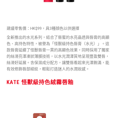
建議零售價：HK$99，具3種顔色以供選擇
全新推出的水光系列，結合了唇蜜的水亮晶透與唇膏的高顯
色、高持色特性，被譽為「怪獸級持色唇膏（水光）」。這
款唇膏延續了怪獸唇膏一貫的高顯色效果，同時採用了獨家
的絲滑亮澤凍狀薄膜技術，以水光潤澤質地呈現豐盈雙唇，
絲滑好延展。含保濕成分配方，讓雙唇看起來光澤飽滿，能
有效修飾唇部縱紋，輕鬆打造迷人的水潤妝感。
KATE 怪獸級持色絨霧唇釉