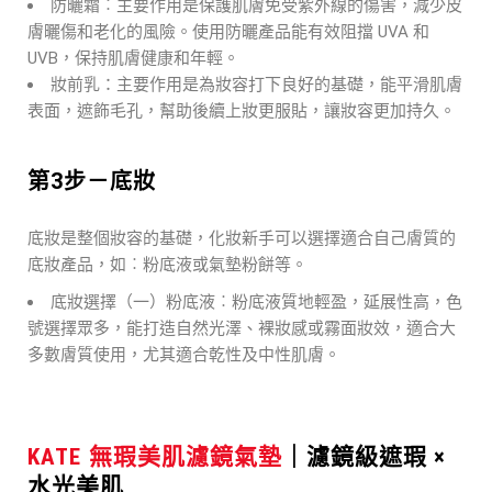
防曬霜︰主要作用是保護肌膚免受紫外線的傷害，減少皮
膚曬傷和老化的風險。使用防曬產品能有效阻擋 UVA 和
UVB，保持肌膚健康和年輕。
妝前乳：主要作用是為妝容打下良好的基礎，能平滑肌膚
表面，遮飾毛孔，幫助後續上妝更服貼，讓妝容更加持久。
第3步－底妝
底妝是整個妝容的基礎，化妝新手可以選擇適合自己膚質的
底妝產品，如︰粉底液或氣墊粉餅等。
底妝選擇（一）粉底液︰粉底液質地輕盈，延展性高，色
號選擇眾多，能打造自然光澤、裸妝感或霧面妝效，適合大
多數膚質使用，尤其適合乾性及中性肌膚。
KATE 無瑕美肌濾鏡氣墊
｜濾鏡級遮瑕 ×
水光美肌