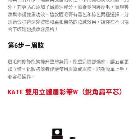
外，它更貼心添加了橄欖油成分，滋養並呵護睫毛，實現美
妝與修護雙重功效。這款睫毛膏有黑色和棕色兩種選擇，分
別適合打造深邃濃密和柔和自然的妝感效果，讓你在不同場
合下輕鬆切換妝容風格！
第6步－眉妝
眉毛的修飾能夠提升整體氣質，能塑造臉部輪廓，讓五官更
加立體。化妝初學者建議使用眉筆或眉粉，能夠簡單上手，
亦容易操作。
KATE 雙用立體眉彩筆W（銳角扁平芯）