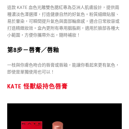
這款 KATE 血色光雕雙色腮紅專為亞洲人肌膚設計，提供兩
種濃淡色澤選擇，打造健康自然的好氣色。粉質細緻貼服、
易於暈染，可瞬間提升氣色與面部輪廓感，適合日常妝容或
打造精緻妝效。盒內更附有專用胭脂刷，適用於臉部各種大
小範圍，方便你攜帶外出，隨時補妝！
第8步－唇膏／唇釉
一枝與你膚色吻合的唇膏或唇釉，能讓你看起來更有氣色，
即使是單獨使用也可以！
KATE 怪獸級持色唇膏