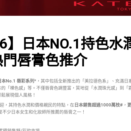
6】日本NO.1持色水
熱門唇膏色推介
 日本No.1 唇彩系列*
，其中包括全新推出的「美拉德色系」、充滿日
方的「裸色感」等。不僅唇膏色調豐富，質地從「水潤珠光感」到「
輕鬆展現個人風格！
大受歡迎，其持色水潤和價格親民的特點，在
日本銷售超過1000萬枝#
，
是不少日本女生和化妝師所推薦的唇膏之一！
紅系列累積銷售額/彩妝市場