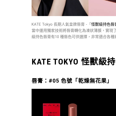
KATE Tokyo 長期人氣皇牌唇膏 -「
怪獸級持色唇
當中運用獨家技術將唇膏轉化為凍狀薄膜，實現
級持色唇膏有10 種唇色可供選擇，非常適合各種
KATE TOKYO 怪獸
唇膏：#05 色號「乾燥無花果」