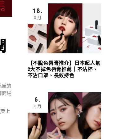
18.
3 月
潤
【不脫色唇膏推介】日本超人氣
2大不掉色唇膏推薦｜不沾杯、
不沾口罩、長效持色
系感的
霧面絨
6.
4 月
更登上