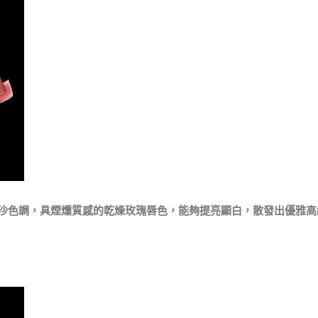
沙色調，具煙燻質感的乾燥玫瑰唇色，能夠提亮顯白，散發出優雅高