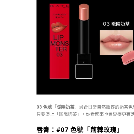
03
色號「暖陽奶茶」
適合日常自然妝容的奶茶色
只要塗上「暖陽奶茶」，你看起來也會變得更有
唇膏：#07 色號「荊棘玫瑰」