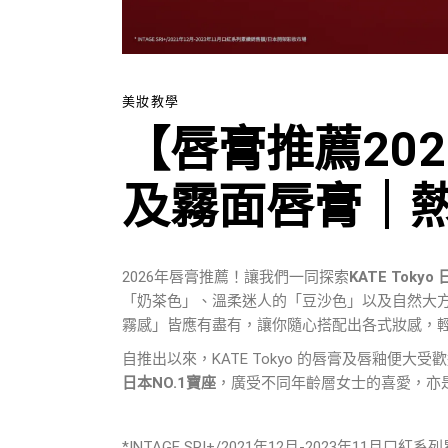
美妝教學
【唇膏推薦202
及霧面唇膏｜
2026年唇膏推薦！讓我們一同探索
KATE Tokyo
「奶茶色」、溫柔迷人的「豆沙色」以及自然大
霧感」皆應有盡有，讓你隨心搭配出各式妝感，
自推出以來，KATE Tokyo 的唇膏及唇釉便
日本NO.1寶座
，廣受不同年齡層女士的喜愛，亦
*INTAGE SRI+/2021年12月-2023年11月口