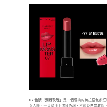
07 色號「荊棘玫瑰」
是一個經典的美拉德色系紅
女人味。一旦塗抹上這種色調，不僅會自帶氣場