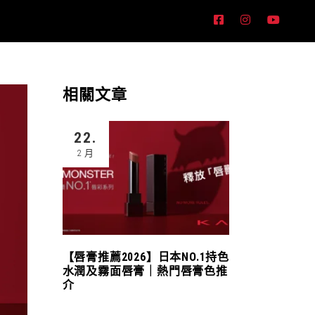
相關文章
22.
2 月
【唇膏推薦2026】日本NO.1持色
水潤及霧面唇膏｜熱門唇膏色推
介