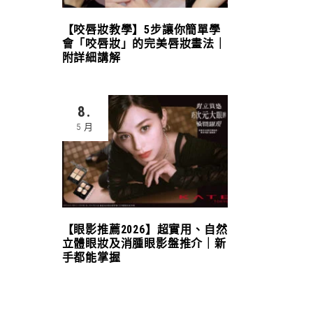
【咬唇妝教學】5步讓你簡單學
會「咬唇妝」的完美唇妝畫法｜
附詳細講解
8.
5 月
【眼影推薦2026】超實用、自然
立體眼妝及消腫眼影盤推介｜新
手都能掌握