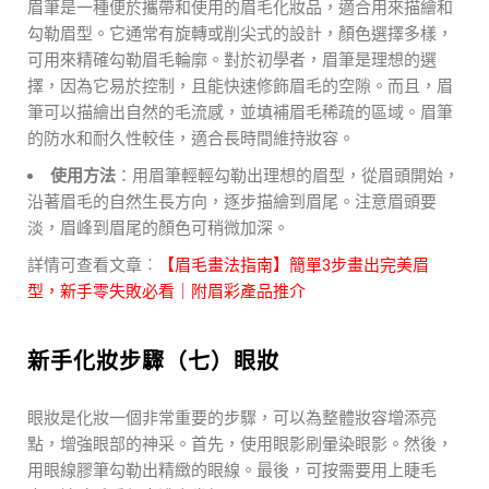
眉筆是一種便於攜帶和使用的眉毛化妝品，適合用來描繪和
勾勒眉型。它通常有旋轉或削尖式的設計，顏色選擇多樣，
可用來精確勾勒眉毛輪廓。對於初學者，眉筆是理想的選
擇，因為它易於控制，且能快速修飾眉毛的空隙。而且，眉
筆可以描繪出自然的毛流感，並填補眉毛稀疏的區域。眉筆
的防水和耐久性較佳，適合長時間維持妝容。
使用方法
：用眉筆輕輕勾勒出理想的眉型，從眉頭開始，
沿著眉毛的自然生長方向，逐步描繪到眉尾。注意眉頭要
淡，眉峰到眉尾的顏色可稍微加深。
詳情可查看文章︰
【眉毛畫法指南】簡單3步畫出完美眉
型，新手零失敗必看｜附眉彩產品推介
新手化妝步驟（七）眼妝
眼妝是化妝一個非常重要的步驟，可以為整體妝容增添亮
點，增強眼部的神采。首先，使用眼影刷暈染眼影。然後，
用眼線膠筆勾勒出精緻的眼線。最後，可按需要用上睫毛