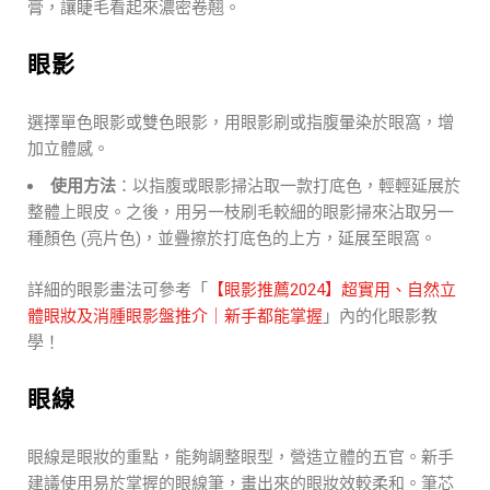
膏，讓睫毛看起來濃密卷翹。
眼影
選擇單色眼影或雙色眼影，用眼影刷或指腹暈染於眼窩，增
加立體感。
使用方法
：
以指腹或眼影掃沾取一款打底色，輕輕延展於
整體上眼皮。之後，用另一枝刷毛較細的眼影掃來沾取另一
種顏色 (亮片色)，並疊擦於打底色的上方，延展至眼窩。
詳細的眼影畫法可參考「
【眼影推薦2024】超實用、自然立
體眼妝及消腫眼影盤推介｜新手都能掌握
」內的化眼影教
學！
眼線
眼線是眼妝的重點，能夠調整眼型，營造立體的五官。新手
建議使用易於掌握的眼線筆，畫出來的眼妝效較柔和。筆芯