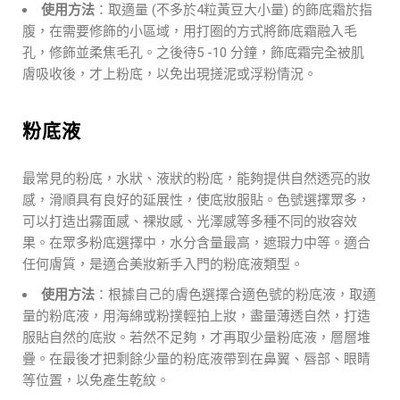
使用方法
：取適量 (不多於4粒黃豆大小量) 的飾底霜於指
腹，在需要修飾的小區域，用打圈的方式將飾底霜融入毛
孔，修飾並柔焦毛孔。之後待5 -10 分鐘，飾底霜完全被肌
膚吸收後，才上粉底，以免出現搓泥或浮粉情況。
粉底液
最常見的粉底，水狀、液狀的粉底，能夠提供自然透亮的妝
感，滑順具有良好的延展性，使底妝服貼。色號選擇眾多，
可以打造出霧面感、裸妝感、光澤感等多種不同的妝容效
果。在眾多粉底選擇中，水分含量最高，遮瑕力中等。適合
任何膚質，是適合美妝新手入門的粉底液類型。
使用方法
：根據自己的膚色選擇合適色號的粉底液，取適
量的粉底液，用海綿或粉撲輕拍上妝，盡量薄透自然，打造
服貼自然的底妝。若然不足夠，才再取少量粉底液，層層堆
疊。在最後才把剩餘少量的粉底液帶到在鼻翼、唇部、眼睛
等位置，以免產生乾紋。