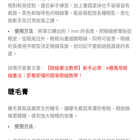
相對較易控制，適合新手練習，加上畫錯塗抹也不容易留有
痕跡。黑色和咖啡色的眼線筆，能容易配搭各種眼影，是化
妝新手及日常妝容之選。
使用方法
：將筆芯轉出約 1 mm 的長度，把眼線膠筆貼近
眼皮，從眼尾往外，輕輕勾畫細緻眼線。同時可留意，眼線
的長度視乎眼型決定眼線長度，但切記不要超過既眉尾的長
度。
詳情可查看文章︰
【眼線畫法教學】新手必學：6種萬用眼
線畫法｜即看即懂的簡單眼線教學！
睫毛膏
睫毛膏能延展原生的睫毛，讓睫毛看起來濃密卷翹，眼妝線
條更精緻，達到放大眼睛的效果。
使用方法
：