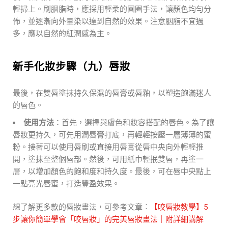
輕掃上。刷胭脂時，應採用輕柔的圓圈手法，讓顏色均勻分
佈，並逐漸向外暈染以達到自然的效果。注意胭脂不宜過
多，應以自然的紅潤感為主。
新手化妝步驟（九）唇妝
最後，在雙唇塗抹持久保濕的唇膏或唇釉，以塑造飽滿迷人
的唇色。
使用方法
：
首先，選擇與膚色和妝容搭配的唇色。為了讓
唇妝更持久，可先用潤唇膏打底，再輕輕按壓一層薄薄的蜜
粉。接著可以使用唇刷或直接用唇膏從唇中央向外輕輕推
開，塗抹至整個唇部。然後，可用紙巾輕抿雙唇，再塗一
層，以增加顏色的飽和度和持久度。最後，可在唇中央點上
一點亮光唇蜜，打造豐盈效果。
想了解更多款的唇妝畫法，可參考文章︰
【咬唇妝教學】5
步讓你簡單學會「咬唇妝」的完美唇妝畫法｜附詳細講解