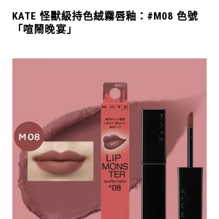
KATE 怪獸級持色絨霧唇釉
：#M08 色號
「喧鬧晚宴」