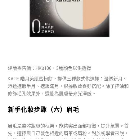
建議零售價：HK$106，3種顔色以供選擇
KATE 皓月美肌蜜粉餅，提供三種款式供選擇：澄透新月、
澄透遮瑕半月、遮瑕滿月，根據妝效喜好搭配。除了控油和
修飾毛孔效果外，還能為肌膚帶來光澤感。
新手化妝步驟（六）眉毛
眉毛是整體妝容的框架，能夠突出面部特徵，提升氣質。首
先，選擇與自己髮色相近的眉筆或眉粉。對於初學者來說，