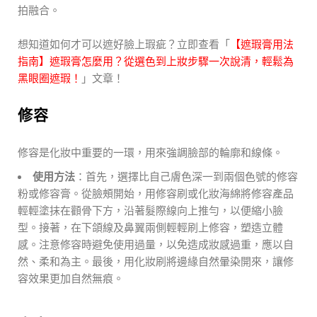
拍融合。
想知道如何才可以遮好臉上瑕疵？立即查看「
【遮瑕膏用法
指南】遮瑕膏怎麼用？從選色到上妝步驟一次說清，輕鬆為
黑眼圈遮瑕！
」文章！
修容
修容是化妝中重要的一環，用來強調臉部的輪廓和線條。
使用方法
：首先，選擇比自己膚色深一到兩個色號的修容
粉或修容膏。從臉頰開始，用修容刷或化妝海綿將修容產品
輕輕塗抹在顴骨下方，沿著髮際線向上推勻，以便縮小臉
型。接著，在下頜線及鼻翼兩側輕輕刷上修容，塑造立體
感。注意修容時避免使用過量，以免造成妝感過重，應以自
然、柔和為主。最後，用化妝刷將邊緣自然暈染開來，讓修
容效果更加自然無痕。