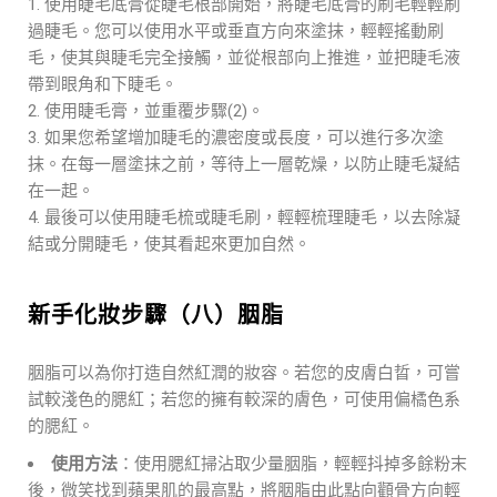
使用睫毛底膏從睫毛根部開始，將睫毛底膏的刷毛輕輕刷
過睫毛。您可以使用水平或垂直方向來塗抹，輕輕搖動刷
毛，使其與睫毛完全接觸，並從根部向上推進，並把睫毛液
帶到眼角和下睫毛。
使用睫毛膏，並重覆步驟(2)。
如果您希望增加睫毛的濃密度或長度，可以進行多次塗
抹。在每一層塗抹之前，等待上一層乾燥，以防止睫毛凝結
在一起。
最後可以使用睫毛梳或睫毛刷，輕輕梳理睫毛，以去除凝
結或分開睫毛，使其看起來更加自然。
新手化妝步驟（八）胭脂
胭脂可以為你打造自然紅潤的妝容。若您的皮膚白晢，可嘗
試較淺色的腮紅；若您的擁有較深的膚色，可使用偏橘色系
的腮紅。
使用方法
：
使用腮紅掃沾取少量胭脂，輕輕抖掉多餘粉末
後，微笑找到蘋果肌的最高點，將胭脂由此點向顴骨方向輕