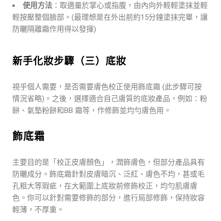
使用方法
：取適量於掌心或指腹，由內向外輕輕塗抹並輕
輕按壓整個臉部。(最理想是在外出前約15分鐘塗抹完畢，讓
防曬隔離霜作用得以發揮)
新手化妝步驟（三）底妝
視乎個人需要，是否需要膚色校正使用飾底霜 (此步驟可按
情況省略)。之後，選擇適合自己膚質的底妝產品，例如：粉
餅、氣墊粉餅和BB 霜等，作修飾並均勻膚色用。
飾底霜
主要目的是「校正皮膚顏色」，潤飾膚色，但部分產品具有
防曬成分。飾底霜針對皮膚暗沉、泛紅、膚色不均，甚或毛
孔粗大等瑕疵，在大範圍上底妝前修飾校正，均勻肌膚膚
色。你可以針對需要修飾的部分，進行局部修飾，保持妝容
輕薄，不厚重。