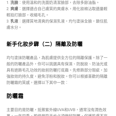
洗臉
︰使用溫和的洗面奶清潔臉部，去除多餘油脂。
爽膚
︰選擇適合自己膚質的爽膚水，用化妝棉沾取適量輕
輕拍打臉部，收縮毛孔。
乳液
︰選擇質地清爽的保濕乳液，均勻塗抹全臉，鎖住肌
膚水分。
新手化妝步驟（二）隔離及防曬
均勻塗抹防曬產品，為肌膚提供全方位的隔離保護。除了一
般的防曬產品外，你可以挑選具有保濕、防脫妝、防油光或
具有遮飾毛孔功效的妝前防曬打底霜。先修飾部分瑕疵，加
強妝效的持久度，避免浮粉和脫妝。你可以根據喜歡的隔離
防曬霜的質感，選擇以下其中一款︰
防曬霜
主要目的是防曬，抵禦紫外線UVA和UVB，通常沒有潤色效
果。一年四季，即使是陰天也必須做好防曬，保護肌膚不容