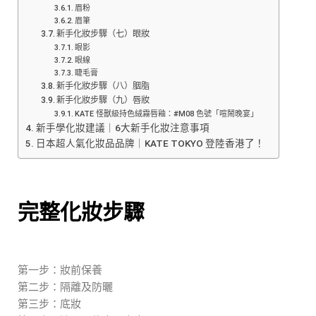
眉粉
眉筆
新手化妝步驟（七）眼妝
眼影
眼線
睫毛膏
新手化妝步驟（八）胭脂
新手化妝步驟（九）唇妝
KATE 怪獸級持色絨霧唇釉：#M08 色號「喧鬧晚宴」
新手學化妝建議｜6大新手化妝注意事項
日本超人氣化妝品品牌｜KATE TOKYO 登陸香港了！
完整化妝步驟
第一步：妝前保養
第二步：隔離及防曬
第三步：底妝