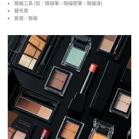
眼線工具 (如：眼線筆、眼線膠筆、眼線液)
睫毛膏
唇膏／唇釉