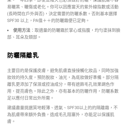
易曬黑、曬傷或老化。你可以因應當天的紫外線指數或活動
(長時間在戶外與否)，決定需要的防曬系數。否則基本選擇
SPF30 以上，PA值＋＋的防曬霜便已足夠。
使用方法
：取適量的防曬霜於掌心或指腹，均勻塗抹到臉
部、耳朵及頸部。
防曬隔離乳
主要目的是保護皮膚，避免肌膚直接接觸化妝品，同時加強
妝效的持久度，預防脫妝、油光，為底妝做好準備。部分隔
離乳更添加了保濕或控油成分，帶有遮飾毛孔效果調色作
用，提亮膚色。除此之外，亦有基本的防曬作用，防曬系數
足以應付日常出外所需。
建議盡量挑選質地輕薄、透氣、SPF30以上的的隔離霜，不
為肌膚帶來額外負擔，造成毛孔阻塞外，亦能足以保護肌
膚。