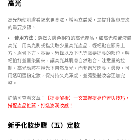
高光
高光能使肌膚看起來更亮澤，增添立體感，是提升妝容層次
的重要步驟。
使用方法
：選擇與膚色相符的高光產品，如高光粉或液體
高光。用高光刷或指尖取少量高光產品，輕輕點在顴骨上
方、眉骨下方、鼻梁、唇峰以及下巴等需要提亮的部位。輕
輕拍打並暈染開來，讓高光與肌膚自然融合。注意量的控
制，高光應該在燈光下自然反光，而非過於閃亮。最後，可
用透明蜜粉定妝，保持持久光澤感，並讓整體妝容更加完
整。
詳情可查看文章︰
【提亮解析】一文掌握提亮位置與技巧，
搭配產品推薦，打造澎潤妝感！
新手化妝步驟（五）定妝