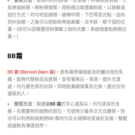
使用方法
：使用內附的粉撲，以食指、中指和無名指，三
指穿過粉撲，將粉撲撐開。用粉撲沾取適量粉底，以按壓或
拍打方式，均勻地從額頭、臉頰中間、下巴等受光點，由內
到外拍開。之後可以把餘粉帶過鼻翼、法令紋、眼下筏的位
置。(你可以因需要控制彈壓上妝的次數，來遮瑕重點修飾位
置。)
BB霜
BB 霜 (Blemish Balm 霜)
，是有著修補瑕疵及防曬功效的乳
霜，能夠代替粉底及遮瑕，並有著美白、保濕、提升光澤
感，均勻膚色等的功效。同時能兼顧保養及化妝，適合任何
膚質的人。
使用方法
：取適量
BB 霜
於手心或指尖，均勻塗抹於全
臉，在需要特別遮飾的部位，可使用少量多次方式疊擦。你
亦可以利用粉底刷把BB 霜均勻及大規模地塗抹於全臉，整體
妝感較為薄透自然。