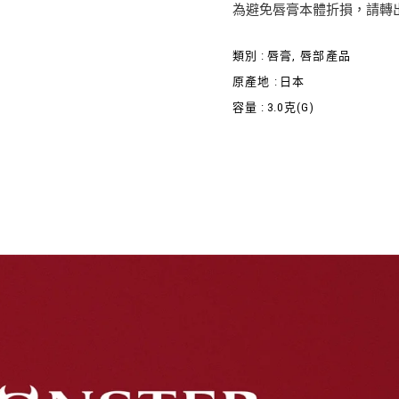
為避免唇膏本體折損，請轉出
類別 :
唇膏
,
唇部產品
原產地 :
日本
容量 :
3.0克(G)