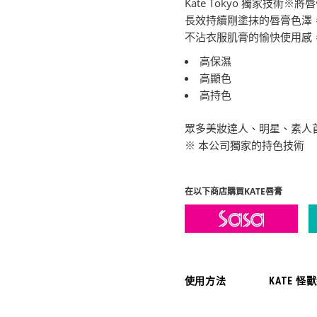
Kate Tokyo 獨家技術
長效持續剛塗抹的唇膏色澤
不沾衣服肌膏的愉快使用感，
高保濕
高顯色
高持色
眾多美妝達人、明星、素人
※ 本公司獨家的持色技術
在以下商店購買KATE唇膏
使用方法
KATE 