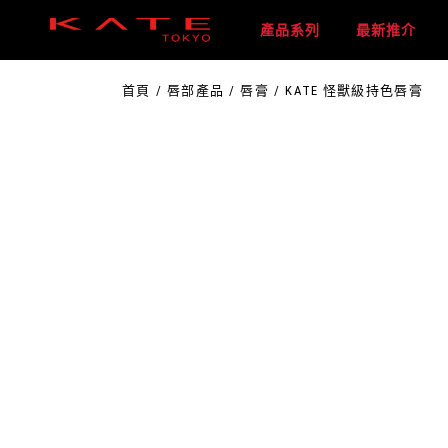
Skip
to
產品系列
最新推介
the
content
首頁
唇部產品
唇膏
KATE 怪獸級持色唇膏