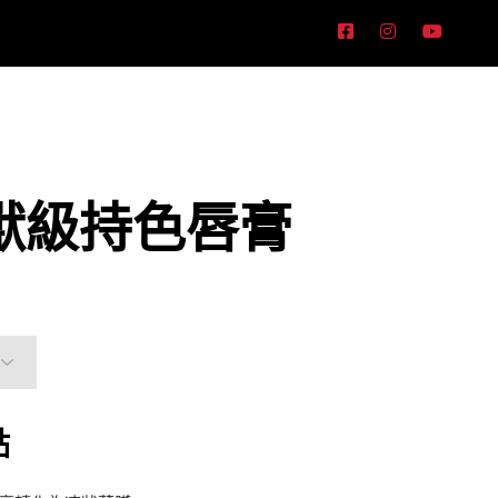
 怪獸級持色唇膏
點