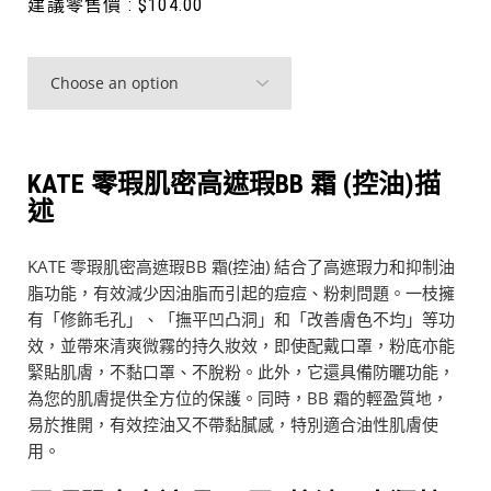
建議零售價 :
$
104.00
KATE 零瑕肌密高遮瑕BB 霜 (控油)描
述
KATE 零瑕肌密高遮瑕BB 霜(控油) 結合了高遮瑕力和抑制油
脂功能，有效減少因油脂而引起的痘痘、粉刺問題。一枝擁
有「修飾毛孔」、「撫平凹凸洞」和「改善膚色不均」等功
效，並帶來清爽微霧的持久妝效，即使配戴口罩，粉底亦能
緊貼肌膚，不黏口罩、不脫粉。此外，它還具備防曬功能，
為您的肌膚提供全方位的保護。同時，BB 霜的輕盈質地，
易於推開，有效控油又不帶黏膩感，特別適合油性肌膚使
用。