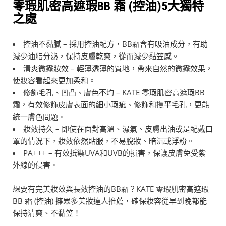
零瑕肌密高遮瑕BB 霜 (控油)5大獨特
之處
控油不黏膩 – 採用控油配方，BB霜含有吸油成分，有助
減少油脂分泌，保持皮膚乾爽，從而減少黏笠感。
清爽微霧妝效 – 輕薄透薄的質地，帶來自然的微霧效果，
使妝容看起來更加柔和。
修飾毛孔、凹凸、膚色不均 – KATE 零瑕肌密高遮瑕BB
霜，有效修飾皮膚表面的細小瑕疵、修飾和撫平毛孔，更能
統一膚色問題。
妝效持久 – 即使在面對高溫、濕氣、皮膚出油或是配戴口
罩的情況下，妝效依然貼服，不易脫妝、暗沉或浮粉。
PA+++ – 有效抵禦UVA和UVB的損害，保護皮膚免受紫
外線的侵害。
想要有完美妝效與長效控油的BB霜？KATE 零瑕肌密高遮瑕
BB 霜 (控油) 擁眾多美妝達人推薦，確保妝容從早到晚都能
保持清爽、不黏笠！